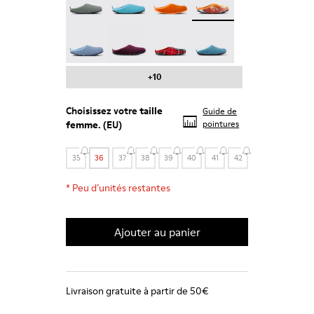
Wabi - 20889-123
Wabi - 20889-110
Wabi - 20889-107
Wabi - 20889-103
+10
Choisissez votre
taille
Guide de
femme
. (EU)
pointures
35
36
37
38
39
40
41
42
*
Peu d’unités restantes
Ajouter au panier
Livraison gratuite à partir de 50€