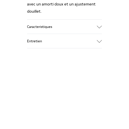
avec un amorti doux et un ajustement
douillet.
Caracteristiques
Tige
Entretien
Textile
Couleur
Multicolore
Semelle extérieure / Caracteristiques
Nos chaussures sont confectionnées à
92% caoutchouc / 8% caoutchouc recyclé
partir de matières haut de gamme
Semelle intérieure
soigneusement sélectionnées.
EVA
L’utilisation de produits d’entretien
Lining
adaptés garantira la protection et la
74% textil (90% lana - 10% poliéster) 26%
durabilité accrue de vos chaussures.
poliéster reciclado
Pour obtenir des instructions détaillées
sur l’entretien de votre paire de
chaussures, consultez notre
guide