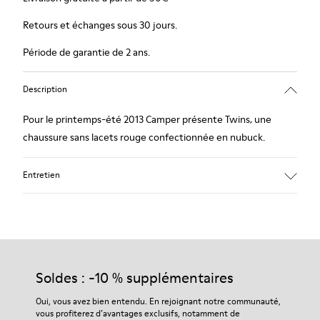
Retours et échanges sous 30 jours.
Période de garantie de 2 ans.
Description
Pour le printemps-été 2013 Camper présente Twins, une
chaussure sans lacets rouge confectionnée en nubuck.
Entretien
Nos chaussures sont confectionnées à partir de matières haut
de gamme soigneusement sélectionnées. L’utilisation de
produits d’entretien adaptés garantira la protection et la
Soldes : -10 % supplémentaires
durabilité accrue de vos chaussures.
Oui, vous avez bien entendu. En rejoignant notre communauté,
vous profiterez d’avantages exclusifs, notamment de
Pour obtenir des instructions détaillées sur l’entretien de