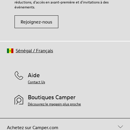
réductions, d’accès en avant-première et d’invitations à des
votre paire de chaussures, consultez notre
guide d’entretien
événements.
des chaussures
Rejoignez-nous
Sénégal
/
Français
Aide
Contact Us
Boutiques Camper
Découvrez le magasin plus proche
Achetez sur Camper.com