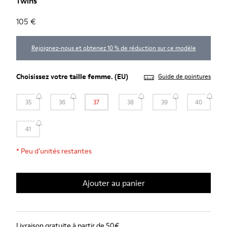
Twins
105 €
Rejoignez-nous et obtenez 10 % de réduction sur ce modèle
Choisissez votre
taille femme
. (EU)
Guide de pointures
35
36
37
38
39
40
41
*
Peu d’unités restantes
Ajouter au panier
Livraison gratuite à partir de 50€