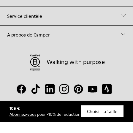
Service clientèle
A propos de Camper
105 €
© Camper, 2026
Choisir la taille
Abonnez-vous
pour -10% de réduction