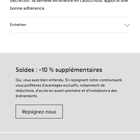
discrétion. Sa semelle extérieure en caoutchouc apporte une
bonne adhérence.
Entretien
Nos chaussures sont confectionnées à partir de matières haut
de gamme soigneusement sélectionnées. L’utilisation de
produits d’entretien adaptés garantira la protection et la
Soldes : -10 % supplémentaires
durabilité accrue de vos chaussures.
Oui, vous avez bien entendu. En rejoignant notre communauté,
vous profiterez d’avantages exclusifs, notamment de
Pour obtenir des instructions détaillées sur l’entretien de
réductions, d’accès en avant-première et d’invitations à des
votre paire de chaussures, consultez notre
guide d’entretien
événements.
des chaussures
Rejoignez-nous