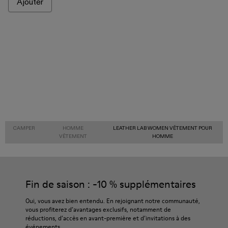
Ajouter
CAMPER
HOMME
LEATHER LAB WOMEN VÊTEMENT POUR
VÊTEMENT
HOMME
Fin de saison : -10 % supplémentaires
Oui, vous avez bien entendu. En rejoignant notre communauté,
vous profiterez d’avantages exclusifs, notamment de
réductions, d’accès en avant-première et d’invitations à des
événements.