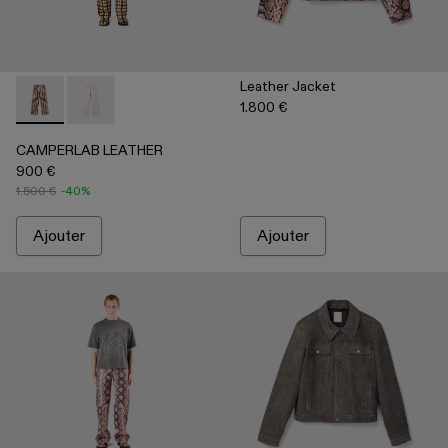
Leather Jacket
1.800 €
CAMPERLAB LEATHER - AU00041-002 - Pantalon en cuir à po
CAMPERLAB LEATHER - AU00041-001 - Pantalon blan
CAMPERLAB LEATHER
900 €
1.500 €
-40%
Ajouter
Ajouter