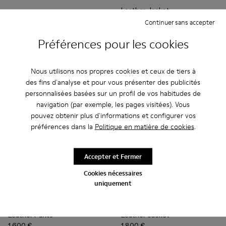
Leather Jacket
1.800 €
Continuer sans accepter
Préférences pour les cookies
Ajouter
Ajouter
Nous utilisons nos propres cookies et ceux de tiers à
des fins d'analyse et pour vous présenter des publicités
personnalisées basées sur un profil de vos habitudes de
navigation (par exemple, les pages visitées). Vous
pouvez obtenir plus d'informations et configurer vos
préférences dans la
Politique en matière de cookies
.
Accepter et Fermer
Cookies nécessaires
uniquement
Leather Pants - AU00013-002 - Pantalon en cuir marron
Leather Pants - AU00013-001 - Pantalon en cuir gris 
Leather Jacket - AU00012-001
Leather Jacket - AU00
Leather Pants
Leather Jacket
1.600 €
1.800 €