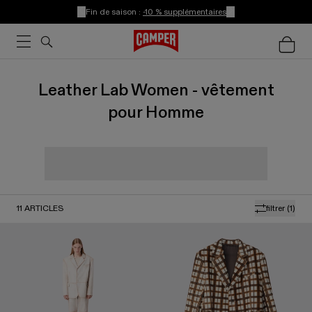
Fin de saison :
-10 % supplémentaires
Leather Lab Women - vêtement
pour Homme
11
ARTICLES
filtrer
(1)