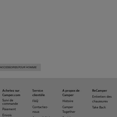
 ACCESSOIRES POUR HOMME
Achetez sur
Service
A propos de
ReCamper
Camper.com
clientèle
Camper
Entretien des
Suivi de
FAQ
Histoire
chaussures
commande
Contactez-
Camper
Take Back
Paiement
nous
Together
Envois