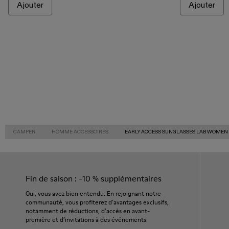
Ajouter
Ajouter
CAMPER
HOMME ACCESSOIRES
EARLY ACCESS SUNGLASSES LAB WOMEN
Fin de saison : -10 % supplémentaires
Oui, vous avez bien entendu. En rejoignant notre
communauté, vous profiterez d’avantages exclusifs,
notamment de réductions, d’accès en avant-
première et d’invitations à des événements.