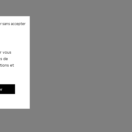
r sans accepter
ur vous
es de
tions et
er
étal NOPEA
il NOPEA argentées brossées en métal
 soleil NOPEA argentées brillantes en métal