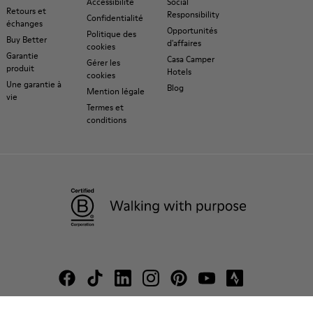
Accessibilité
Social
Retours et
Responsibility
Confidentialité
échanges
Opportunités
Politique des
Buy Better
d'affaires
cookies
Garantie
Casa Camper
Gérer les
produit
Hotels
cookies
Une garantie à
Blog
Mention légale
vie
Termes et
conditions