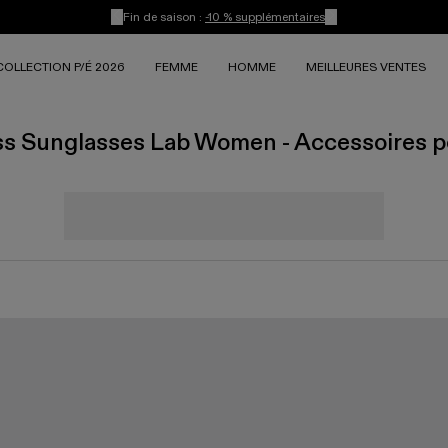
Fin de saison :
-10 % supplémentaires
COLLECTION P/É 2026
FEMME
HOMME
MEILLEURES VENTES
ss Sunglasses Lab Women - Accessoires