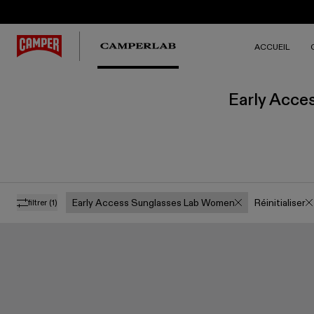
ACCUEIL
Early Acce
Early Access Sunglasses Lab Women
Réinitialiser
filtrer
(1)