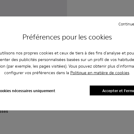
Continue
Préférences pour les cookies
tilisons nos propres cookies et ceux de tiers à des fins d'analyse et po
enter des publicités personnalisées basées sur un profil de vos habitud
ion (par exemple, les pages visitées). Vous pouvez obtenir plus d'informa
configurer vos préférences dans la
Politique en matière de cookies
.
ookies nécessaires uniquement
Accepter et Ferm
EA argentées brossées en métal
nettes de soleil noires mates en métal NOPEA
 - Lunettes de soleil NOPEA argentées brillantes en métal
sses - AS00003-003 - Lunettes de soleil noires mates en m
 Sunglasses - AS00003-005
NOPEA Sunglasses - AS00003-004
NOPEA Sunglasses - AS00003-002 - Lunettes de sole
NOPEA Sunglasses - AS00003-001 - Lunettes de
sses