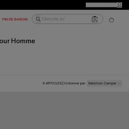
BOUTIQUES CAMPER
REJOIGNEZ-NOUS
MON C
Cherche ici
FIN DE SAISON
 pour Homme
6
ARTICLES
Ordonner par
:
Sélection Camper