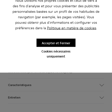
Nous utilisons nos propres cookies et ceux de tiers à
des fins d'analyse et pour vous présenter des publicités
personnalisées basées sur un profil de vos habitudes de
Livraison standard gratuite pour les achats de plus de 45€
navigation (par exemple, les pages visitées). Vous
pouvez obtenir plus d'informations et configurer vos
Livraison standard gratuite pour les achats de plus de 45€
préférences dans la
Politique en matière de cookies
.
Période de garantie de 2 ans.
Accepter et Fermer
Description
Cookies nécessaires
uniquement
Mocassins en cuir marron avec une semelle intérieure
OrthoLite® Recycled™ et une semelle extérieure en
caoutchouc (30 % naturel, 20 % recyclé).
Caracteristiques
Tige
Entretien
100 % cuir (certifié Gold par le LWG)
Couleur
Marron