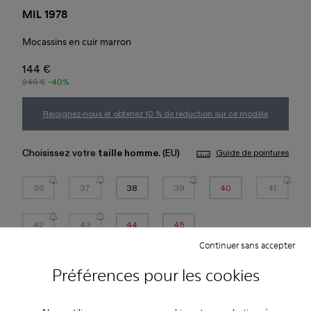
MIL 1978
Mocassins en cuir marron
144 €
240 €
-40%
Rejoignez-nous et obtenez 10 % de réduction sur ce modèle
Choisissez votre
taille homme
. (EU)
Guide de pointures
36
37
38
39
40
41
42
43
44
45
Continuer sans accepter
*
Peu d’unités restantes
Préférences pour les cookies
Ajouter au panier