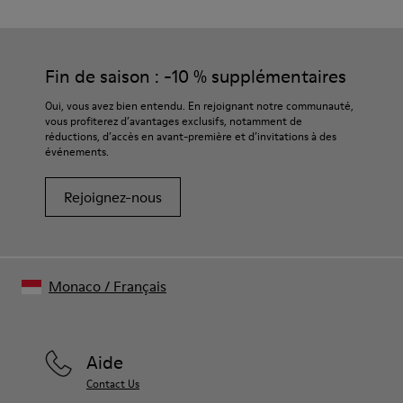
Semelle extérieure/Caractéristiques
Nos chaussures sont confectionnées à partir de matières
Caoutchouc (30 % d’origine naturelle, 20 % recyclé)
haut de gamme soigneusement sélectionnées. L’utilisation de
Semelle intérieure
produits d’entretien adaptés garantira la protection et la
Fin de saison : -10 % supplémentaires
Semelle intérieure OrthoLite® Recycled™
durabilité accrue de vos chaussures.
Doublure
Oui, vous avez bien entendu. En rejoignant notre communauté,
73 % cuir, 27 % textile (45 % polyester recyclé - 35 % coton
vous profiterez d’avantages exclusifs, notamment de
Pour obtenir des instructions détaillées sur l’entretien de
recyclé - 20 % viscose)
réductions, d’accès en avant-première et d’invitations à des
votre paire de chaussures, consultez notre
guide d’entretien
événements.
des chaussures
Rejoignez-nous
Monaco
/
Français
Aide
Contact Us