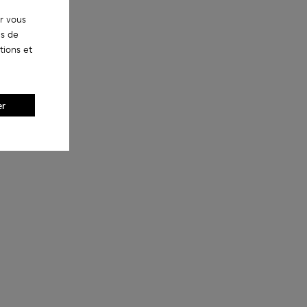
ur vous
es de
tions et
er