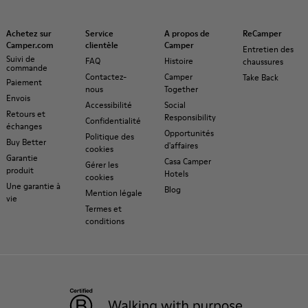
Achetez sur
Service
A propos de
ReCamper
Camper.com
clientèle
Camper
Entretien des
Suivi de
FAQ
Histoire
chaussures
commande
Contactez-
Camper
Take Back
Paiement
nous
Together
Envois
Accessibilité
Social
Retours et
Responsibility
Confidentialité
échanges
Opportunités
Politique des
Buy Better
d'affaires
cookies
Garantie
Casa Camper
Gérer les
produit
Hotels
cookies
Une garantie à
Blog
Mention légale
vie
Termes et
conditions