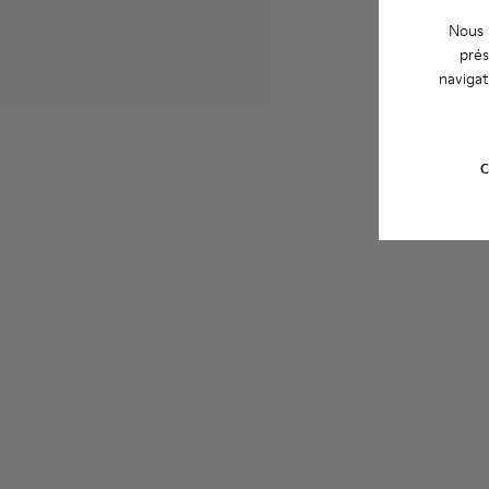
Nous u
prés
navigat
C