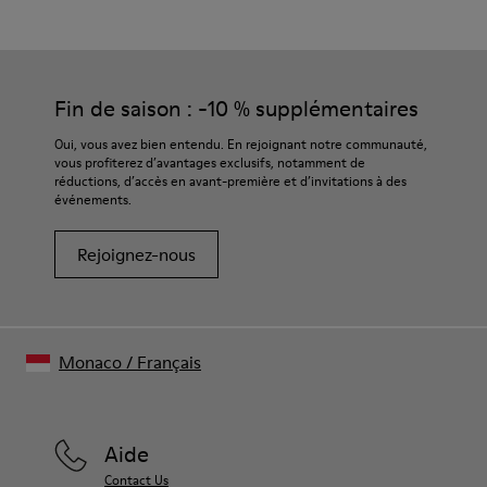
Multicolore
Semelle extérieure / Caracteristiques
Nos chaussures sont confectionnées à partir de matières haut
92% caoutchouc / 8% caoutchouc recyclé
de gamme soigneusement sélectionnées. L’utilisation de
Semelle intérieure
produits d’entretien adaptés garantira la protection et la
Fin de saison : -10 % supplémentaires
EVA
durabilité accrue de vos chaussures.
Lining
Oui, vous avez bien entendu. En rejoignant notre communauté,
74% textil (90% lana - 10% poliéster) 26% poliéster reciclado
vous profiterez d’avantages exclusifs, notamment de
Pour obtenir des instructions détaillées sur l’entretien de
réductions, d’accès en avant-première et d’invitations à des
votre paire de chaussures, consultez notre
guide d’entretien
événements.
des chaussures
Rejoignez-nous
Monaco
/
Français
Aide
Contact Us