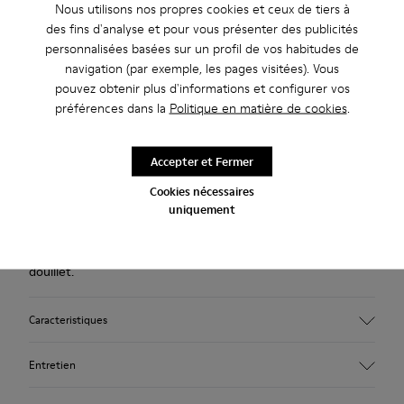
Nous utilisons nos propres cookies et ceux de tiers à
Description
des fins d'analyse et pour vous présenter des publicités
Chaussons pour femme en laine recyclée bleue, noire et
personnalisées basées sur un profil de vos habitudes de
navigation (par exemple, les pages visitées). Vous
blanche avec une semelle intérieure en EVA et une semelle
pouvez obtenir plus d'informations et configurer vos
extérieure en caoutchouc.
préférences dans la
Politique en matière de cookies
.
Nos emblématiques chaussons Wabi s’inspirent du
Accepter et Fermer
minimalisme japonais. Confectionnés dans l’idée de limiter les
Cookies nécessaires
composants et les processus de production employés, ces
uniquement
chaussons continuent de redéfinir le confort d’intérieur, 20
ans après leurs débuts, avec un amorti doux et un ajustement
douillet.
Caracteristiques
Tige
Entretien
Textile
Couleur