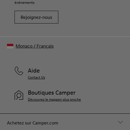
votre paire de chaussures, consultez notre
guide d’entretien
événements.
des chaussures
Rejoignez-nous
Monaco
/
Français
Aide
Contact Us
Boutiques Camper
Découvrez le magasin plus proche
Achetez sur Camper.com