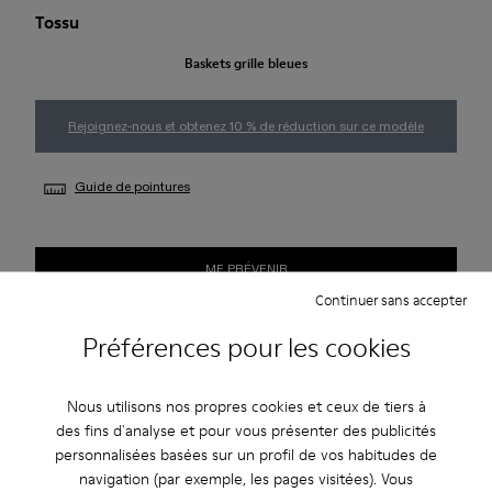
Tossu
Baskets grille bleues
Rejoignez-nous et obtenez 10 % de réduction sur ce modèle
Guide de pointures
ME PRÉVENIR
Continuer sans accepter
Préférences pour les cookies
Livraison standard gratuite pour les achats de plus de 45€
Livraison standard gratuite pour les achats de plus de 45€
Nous utilisons nos propres cookies et ceux de tiers à
des fins d'analyse et pour vous présenter des publicités
Période de garantie de 2 ans.
personnalisées basées sur un profil de vos habitudes de
navigation (par exemple, les pages visitées). Vous