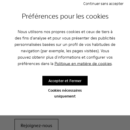
partiellement recouvert lui procurent de la stabilité, de
Continuer sans accepter
l'adhérence et un grand confort. Cuir velours doux et souple.
Préférences pour les cookies
Rouge.
Caracteristiques
Nous utilisons nos propres cookies et ceux de tiers à
des fins d'analyse et pour vous présenter des publicités
Hauteur talon: 7 cm.
personnalisées basées sur un profil de vos habitudes de
Entretien
Doublure : 100% Cuir de porc.
navigation (par exemple, les pages visitées). Vous
pouvez obtenir plus d'informations et configurer vos
préférences dans la
Politique en matière de cookies
.
Nos chaussures sont confectionnées à partir de matières haut
de gamme soigneusement sélectionnées. L’utilisation de
Accepter et Fermer
produits d’entretien adaptés garantira la protection et la
Fin de saison : -10 % supplémentaires
durabilité accrue de vos chaussures.
Cookies nécessaires
uniquement
Oui, vous avez bien entendu. En rejoignant notre communauté,
vous profiterez d’avantages exclusifs, notamment de
Pour obtenir des instructions détaillées sur l’entretien de
réductions, d’accès en avant-première et d’invitations à des
votre paire de chaussures, consultez notre
guide d’entretien
événements.
des chaussures
Rejoignez-nous