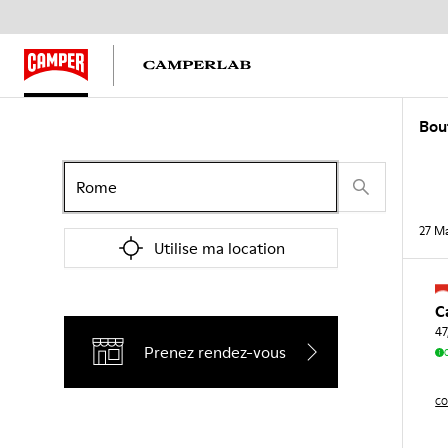
Bou
27
Ma
Utilise ma location
C
47
Prenez rendez-vous
CO