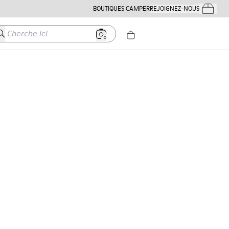
BOUTIQUES CAMPER
REJOIGNEZ-NOUS
Mes Comm
herche ici