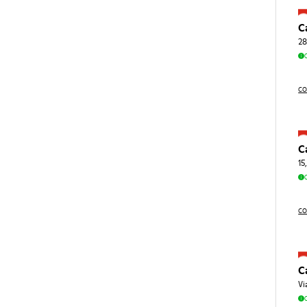
C
28
CO
C
15
CO
C
Vi