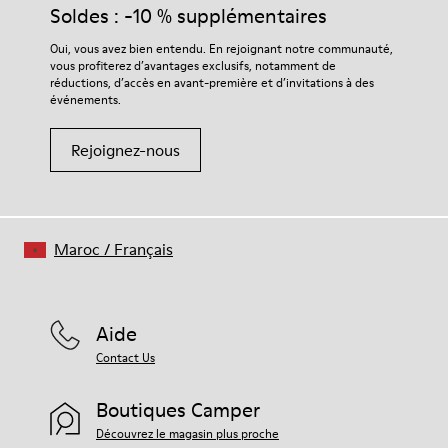
produits d’entretien adaptés garantira la protection et la
Soldes : -10 % supplémentaires
durabilité accrue de vos chaussures.
Oui, vous avez bien entendu. En rejoignant notre communauté,
vous profiterez d’avantages exclusifs, notamment de
Pour obtenir des instructions détaillées sur l’entretien de
réductions, d’accès en avant-première et d’invitations à des
votre paire de chaussures, consultez notre
guide d’entretien
événements.
des chaussures
Rejoignez-nous
Maroc
/
Français
Aide
Contact Us
Boutiques Camper
Découvrez le magasin plus proche