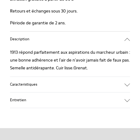
Retours et échanges sous 30 jours.
Période de garantie de 2 ans.
Description
1913 répond parfaitement aux aspirations du marcheur urbain :
une bonne adhérence et l'air de n'avoir jamais fait de faux pas.
Semelle antidérapante. Cuir lisse.Grenat.
Caracteristiques
Semelle intérieure doublée cuir : grand confort
Entretien
Semelle extérieure en caoutchouc : bonne adhérence.
Doublure : 80% Cuir de porc - 20% Polyester
Nos chaussures sont confectionnées à partir de matières haut
de gamme soigneusement sélectionnées. L’utilisation de