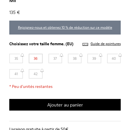
Mil
135 €
Rejoignez-nous et obtenez 10 % de réduction sur ce modèle
Choisissez votre
taille femme
. (EU)
Guide de pointures
35
36
37
38
39
40
41
42
*
Peu d’unités restantes
Ajouter au panier
Livraison gratuite à partir de 50€