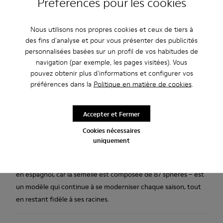
Préférences pour les cookies
Ajouter au panier
Nous utilisons nos propres cookies et ceux de tiers à
des fins d'analyse et pour vous présenter des publicités
personnalisées basées sur un profil de vos habitudes de
Livraison standard gratuite pour les achats de plus de 45€
navigation (par exemple, les pages visitées). Vous
pouvez obtenir plus d'informations et configurer vos
Description
préférences dans la
Politique en matière de cookies
.
Chaussures marron foncé pour homme. Cuir pleine fleur et
semelle extérieure en caoutchouc.
Accepter et Fermer
Cookies nécessaires
La Pelotas pour homme est le modèle de chaussure qui est le
uniquement
plus emblématique du style Camper. Avec sa semelle
extérieure à l'allure sportive inimitable, la Pelotas - « balles »
en espagnol, car la semelle est composée de 87 sphères – est
un modèle qui continue à se moderniser chaque saison, tout
en restant fidèle à ses racines.