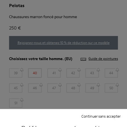
Pelotas
Chaussures marron foncé pour homme
250 €
Rejoignez-nous et obtenez 10 % de réduction sur ce modèle
Choisissez votre
taille homme
. (EU)
Guide de pointures
39
40
41
42
43
44
45
46
47
48
49
50
51
*
Peu d’unités restantes
Continuer sans accepter