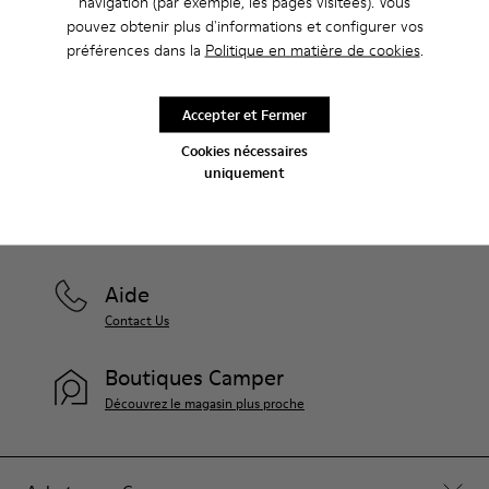
navigation (par exemple, les pages visitées). Vous
vous profiterez d’avantages exclusifs, notamment de
réductions, d’accès en avant-première et d’invitations à des
pouvez obtenir plus d'informations et configurer vos
événements.
préférences dans la
Politique en matière de cookies
.
Rejoignez-nous
Accepter et Fermer
Cookies nécessaires
uniquement
Luxembourg
/
Français
Aide
Contact Us
Boutiques Camper
Découvrez le magasin plus proche