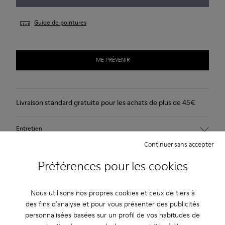
Guide de pointures
ME PRÉVENIR
Livraison standard gratuite pour les achats de plus de 45€
Entretien
Continuer sans accepter
Préférences pour les cookies
Nous utilisons nos propres cookies et ceux de tiers à
Soldes : -10 % supplémentaires
des fins d'analyse et pour vous présenter des publicités
personnalisées basées sur un profil de vos habitudes de
Oui, vous avez bien entendu. En rejoignant notre communauté,