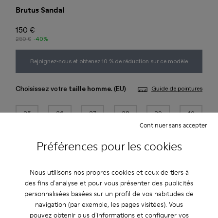
Brutus Sandal
150 €
250 €
-40%
Rejoignez-nous et obtenez 10 % de réduction sur ce modèle
Choisissez votre
taille homme
. (EU)
Guide de pointures
35
36
37
38
39
40
Continuer sans accepter
41
42
43
44
45
46
Préférences pour les cookies
Ajouter au panier
Nous utilisons nos propres cookies et ceux de tiers à
des fins d'analyse et pour vous présenter des publicités
personnalisées basées sur un profil de vos habitudes de
navigation (par exemple, les pages visitées). Vous
Livraison standard gratuite pour les achats de plus de 45€
pouvez obtenir plus d'informations et configurer vos