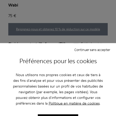
Wabi
75 €
Rejoignez-nous et obtenez 10 % de réduction sur ce modèle
Choisissez votre
taille femme
. (EU)
Guide de pointures
Continuer sans accepter
35
36
37
38
39
40
Préférences pour les cookies
41
Nous utilisons nos propres cookies et ceux de tiers à
des fins d'analyse et pour vous présenter des publicités
*
Peu d’unités restantes
personnalisées basées sur un profil de vos habitudes de
navigation (par exemple, les pages visitées). Vous
pouvez obtenir plus d'informations et configurer vos
Ajouter au panier
préférences dans la
Politique en matière de cookies
.