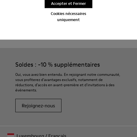
Accepter et Fermer
Livraison standard gratuite pour les achats de plus de 45€
Cookies nécessaires
uniquement
Entretien
Soldes : -10 % supplémentaires
Oui, vous avez bien entendu. En rejoignant notre communauté,
vous profiterez d’avantages exclusifs, notamment de
réductions, d’accès en avant-première et d’invitations à des
événements.
Rejoignez-nous
Luxembourg
/
Français