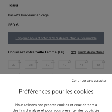
Tossu
Baskets bordeaux en cage
250 €
Rejoignez-nous et obtenez 10 % de réduction sur ce modèle
Choisissez votre
taille femme
. (EU)
Guide de pointures
37
38
39
40
41
42
43
44
45
Continuer sans accepter
*
Peu d’unités restantes
Préférences pour les cookies
Nous utilisons nos propres cookies et ceux de tiers à
Ajouter au panier
des fins d'analyse et pour vous présenter des publicités