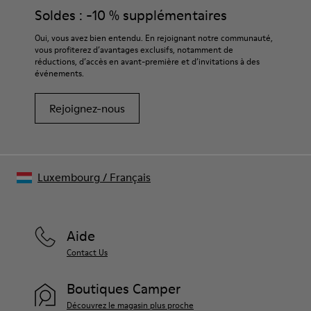
Semelle intérieure
produits d’entretien adaptés garantira la protection et la
Soldes : -10 % supplémentaires
Semelle intérieure amovible en PU
durabilité accrue de vos chaussures.
Doublure
Oui, vous avez bien entendu. En rejoignant notre communauté,
80 % textile (75 % polyester recyclé - 14 % Hilo PU - 11 %
vous profiterez d’avantages exclusifs, notamment de
Pour obtenir des instructions détaillées sur l’entretien de
élasthanne) 20 % polyester recyclé
réductions, d’accès en avant-première et d’invitations à des
votre paire de chaussures, consultez notre
guide d’entretien
événements.
des chaussures
Rejoignez-nous
Luxembourg
/
Français
Aide
Contact Us
Boutiques Camper
Découvrez le magasin plus proche