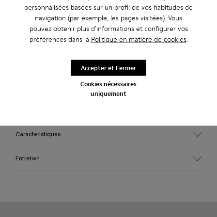
personnalisées basées sur un profil de vos habitudes de
navigation (par exemple, les pages visitées). Vous
Livraison standard gratuite pour les achats de plus de 45€
pouvez obtenir plus d'informations et configurer vos
préférences dans la
Politique en matière de cookies
.
Description
Accepter et Fermer
Baskets bordeaux en cage avec intérieurs imperméables en
Cookies nécessaires
PET recyclé tricoté en 3D, extérieurs en TPU à injection
uniquement
directe, et semelles extérieures en PU recyclé. Entièrement
recyclables.
Caracteristiques
Tige
Entretien
Textile / Synthétique
Couleur
Bordeaux
Semelle extérieure/Caractéristiques
Nos chaussures sont confectionnées à partir de matières
PU / TPU
haut de gamme soigneusement sélectionnées. L’utilisation de