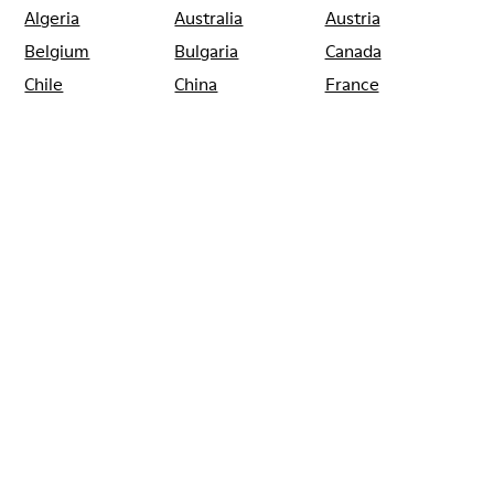
Algeria
Australia
Austria
Belgium
Bulgaria
Canada
Chile
China
France
Germany
Greece
Hong Kong
Ireland
Italy
Japan
Mexico
Netherlands
Portugal
Serbia
Singapore
South Korea
Spain
Switzerland
Taiwan
Thailand
Turkey
United Arab
Emirates
United Kingdom
Usa
CAMPER
SHOPS
ESPAGNE
BARCELONA
RECAMPER
VILADECANS
BARCELONA