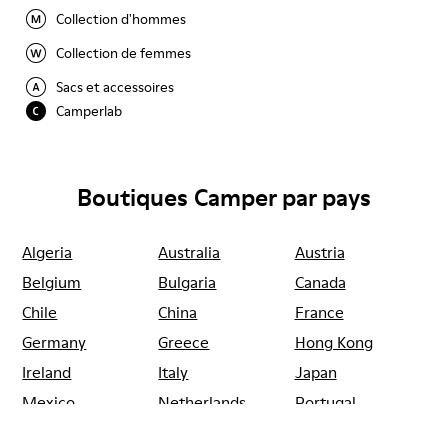
Collection d'hommes
Collection de femmes
Sacs et accessoires
Camperlab
Boutiques Camper par pays
Algeria
Australia
Austria
Belgium
Bulgaria
Canada
Chile
China
France
Germany
Greece
Hong Kong
Ireland
Italy
Japan
Mexico
Netherlands
Portugal
Serbia
Singapore
South Korea