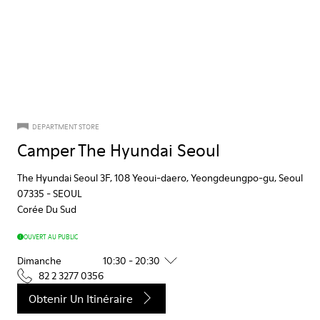
DEPARTMENT STORE
Camper The Hyundai Seoul
The Hyundai Seoul 3F, 108 Yeoui-daero, Yeongdeungpo-gu, Seoul
07335
-
SEOUL
Corée Du Sud
OUVERT AU PUBLIC
Dimanche
10:30 - 20:30
82 2 3277 0356
Obtenir Un Itinéraire