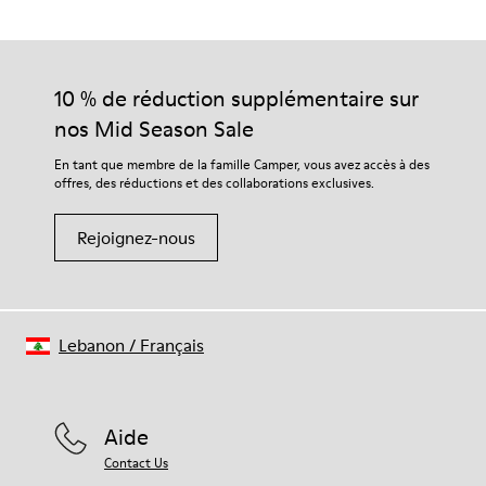
de gamme soigneusement sélectionnées. L’utilisation de
Semelle intérieure
produits d’entretien adaptés garantira la protection et la
Semelle intérieure en PU
durabilité accrue de vos chaussures.
Doublure
67,92 % cuir de vachette, 32,08 % PET recyclé
10 % de réduction supplémentaire sur
Pour obtenir des instructions détaillées sur l’entretien de
nos Mid Season Sale
votre paire de chaussures, consultez notre
guide d’entretien
des chaussures
.
En tant que membre de la famille Camper, vous avez accès à des
offres, des réductions et des collaborations exclusives.
Rejoignez-nous
Lebanon
/
Français
Aide
Contact Us