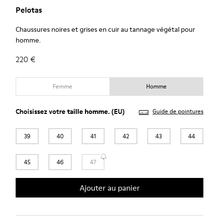
Pelotas
Chaussures noires et grises en cuir au tannage végétal pour
homme.
220 €
Femme
Homme
Choisissez votre
taille homme
. (EU)
Guide de pointures
39
40
41
42
43
44
45
46
47
Ajouter au panier