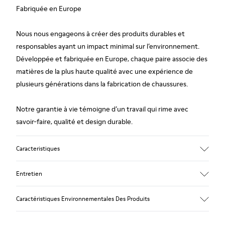
Fabriquée en Europe
Nous nous engageons à créer des produits durables et
responsables ayant un impact minimal sur l’environnement.
Développée et fabriquée en Europe, chaque paire associe des
matières de la plus haute qualité avec une expérience de
plusieurs générations dans la fabrication de chaussures.
Notre garantie à vie témoigne d’un travail qui rime avec
savoir-faire, qualité et design durable.
Caracteristiques
Tige
Entretien
100 % cuir de vachette
Couleur
Caractéristiques Environnementales Des Produits
Multicolore
Semelle extérieure/Caractéristiques
Nos chaussures sont confectionnées à partir de matières haut
Semelle extérieure en caoutchouc