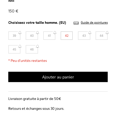
Mil
150 €
Choisissez votre
taille homme
. (EU)
Guide de pointures
39
40
41
42
43
44
45
46
*
Peu d’unités restantes
Ajouter au panier
Livraison gratuite à partir de 50€
Retours et échanges sous 30 jours.