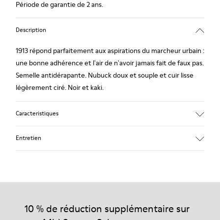
Période de garantie de 2 ans.
Description
1913 répond parfaitement aux aspirations du marcheur urbain :
une bonne adhérence et l'air de n'avoir jamais fait de faux pas.
Semelle antidérapante. Nubuck doux et souple et cuir lisse
légèrement ciré. Noir et kaki.
Caracteristiques
Semelle intérieure doublée cuir : grand confort
Entretien
Semelle extérieure en caoutchouc : bonne adhérence.
Doublure : 60% Cuir de mouton - 25% Coton - 15% Cuir de
porc
Nos chaussures sont confectionnées à partir de matières haut
de gamme soigneusement sélectionnées. L’utilisation de
produits d’entretien adaptés garantira la protection et la
10 % de réduction supplémentaire sur
durabilité accrue de vos chaussures.