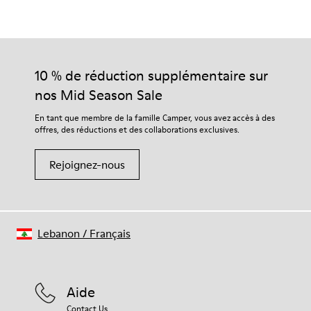
Vert
Semelle extérieure / Caracteristiques
Nos chaussures sont confectionnées à partir de matières haut
80 % Caoutchouc / 20 % Caoutchouc recyclé
de gamme soigneusement sélectionnées. L’utilisation de
Semelle intérieure
produits d’entretien adaptés garantira la protection et la
10 % de réduction supplémentaire sur
EVA
durabilité accrue de vos chaussures.
Doublure
nos Mid Season Sale
76 % Textile (55 % laine, 45 % Polyester recyclé), 24 %
Pour obtenir des instructions détaillées sur l’entretien de
En tant que membre de la famille Camper, vous avez accès à des
Polyester recyclé
votre paire de chaussures, consultez notre
guide d’entretien
offres, des réductions et des collaborations exclusives.
des chaussures
Rejoignez-nous
Lebanon
/
Français
Aide
Contact Us