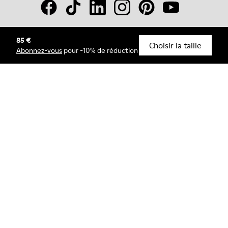
85 €
© Camper, 2026
Choisir la taille
Abonnez-vous
pour -10% de réduction