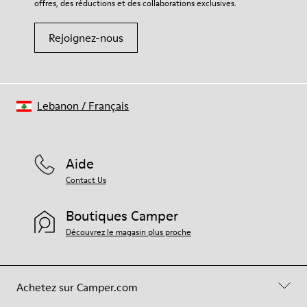
votre paire de chaussures, consultez notre
guide d’entretien
offres, des réductions et des collaborations exclusives.
des chaussures
Rejoignez-nous
Lebanon
/
Français
Aide
Contact Us
Boutiques Camper
Découvrez le magasin plus proche
Achetez sur Camper.com