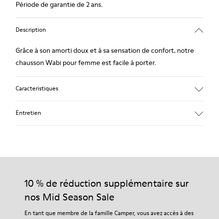
Période de garantie de 2 ans.
Description
Grâce à son amorti doux et à sa sensation de confort, notre
chausson Wabi pour femme est facile à porter.
Caracteristiques
90% Laine tissée
Entretien
Couleur : bleu
Adapté pour l'hiver : confort thermique.
Semelle extérieure en caoutchouc recyclé
Forme anatomique
Nos chaussures sont confectionnées à partir de matières haut
Doublure : 100 % Textile (90% Lana - 10% Polyester)
de gamme soigneusement sélectionnées. L’utilisation de
produits d’entretien adaptés garantira la protection et la
10 % de réduction supplémentaire sur
durabilité accrue de vos chaussures.
nos Mid Season Sale
Pour obtenir des instructions détaillées sur l’entretien de
En tant que membre de la famille Camper, vous avez accès à des