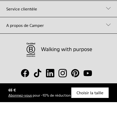
Service clientèle
A propos de Camper
65 €
© Camper, 2026
Choisir la taille
Abonnez-vous
pour -10% de réduction