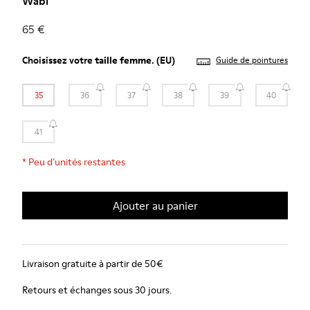
Wabi
65 €
Choisissez votre
taille femme
. (EU)
Guide de pointures
35
36
37
38
39
40
41
*
Peu d’unités restantes
Ajouter au panier
Livraison gratuite à partir de 50€
Retours et échanges sous 30 jours.