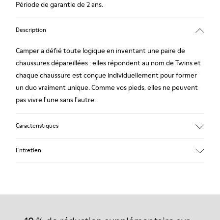
Période de garantie de 2 ans.
Description
Camper a défié toute logique en inventant une paire de
chaussures dépareillées : elles répondent au nom de Twins et
chaque chaussure est conçue individuellement pour former
un duo vraiment unique. Comme vos pieds, elles ne peuvent
pas vivre l'une sans l'autre.
Caracteristiques
Gris.
Entretien
Cuir rugueux.
Couture 360º : longue durée de vie.
Doublure : 49 % Polyester - 42 % Cuir de porc - 9 % Textile
Nos chaussures sont confectionnées à partir de matières haut
de gamme soigneusement sélectionnées. L’utilisation de
produits d’entretien adaptés garantira la protection et la