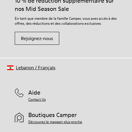
10 % de réduction supplémentaire sur
durabilité accrue de vos chaussures.
nos Mid Season Sale
Pour obtenir des instructions détaillées sur l’entretien de
En tant que membre de la famille Camper, vous avez accès à des
votre paire de chaussures, consultez notre
guide d’entretien
offres, des réductions et des collaborations exclusives.
des chaussures
Rejoignez-nous
Lebanon
/
Français
Aide
Contact Us
Boutiques Camper
Découvrez le magasin plus proche