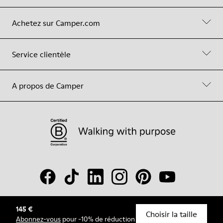
Achetez sur Camper.com
Service clientèle
A propos de Camper
145 €
© Camper, 2026
Choisir la taille
Abonnez-vous
pour -10% de réduction