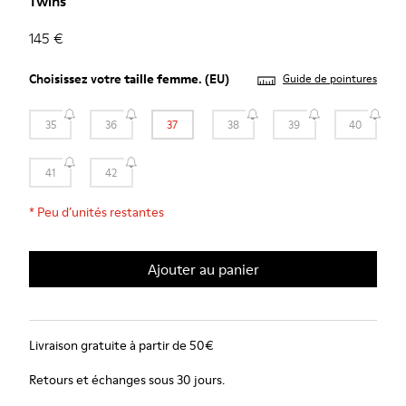
Twins
145 €
Choisissez votre
taille femme
. (EU)
Guide de pointures
35
36
37
38
39
40
41
42
*
Peu d’unités restantes
Ajouter au panier
Livraison gratuite à partir de 50€
Retours et échanges sous 30 jours.