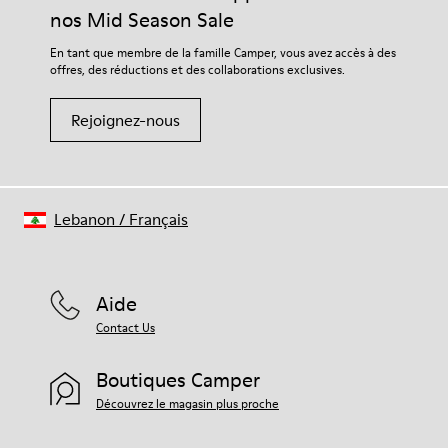
durabilité accrue de vos chaussures.
Doublure
nos Mid Season Sale
80 % textile (75 % polyester recyclé, 14 % PU Hilo, 11 %
Pour obtenir des instructions détaillées sur l’entretien de
En tant que membre de la famille Camper, vous avez accès à des
Spandex), 20 % polyester recyclé
votre paire de chaussures, consultez notre
guide d’entretien
offres, des réductions et des collaborations exclusives.
des chaussures
Rejoignez-nous
Lebanon
/
Français
Aide
Contact Us
Boutiques Camper
Découvrez le magasin plus proche