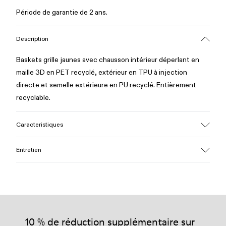
Période de garantie de 2 ans.
Description
Baskets grille jaunes avec chausson intérieur déperlant en
maille 3D en PET recyclé, extérieur en TPU à injection
directe et semelle extérieure en PU recyclé. Entièrement
recyclable.
Caracteristiques
Tige
Entretien
Textile / Synthétique
Couleur
Jaune
Semelle extérieure/Caractéristiques
Nos chaussures sont confectionnées à partir de matières
PU / TPU
haut de gamme soigneusement sélectionnées. L’utilisation de
Semelle intérieure
produits d’entretien adaptés garantira la protection et la
10 % de réduction supplémentaire sur
Semelle intérieure amovible en PU