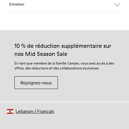
Entretien
Nos chaussures sont confectionnées à partir de matières haut
de gamme soigneusement sélectionnées. L’utilisation de
produits d’entretien adaptés garantira la protection et la
10 % de réduction supplémentaire sur
durabilité accrue de vos chaussures.
nos Mid Season Sale
Pour obtenir des instructions détaillées sur l’entretien de
En tant que membre de la famille Camper, vous avez accès à des
votre paire de chaussures, consultez notre
guide d’entretien
offres, des réductions et des collaborations exclusives.
des chaussures
Rejoignez-nous
Lebanon
/
Français