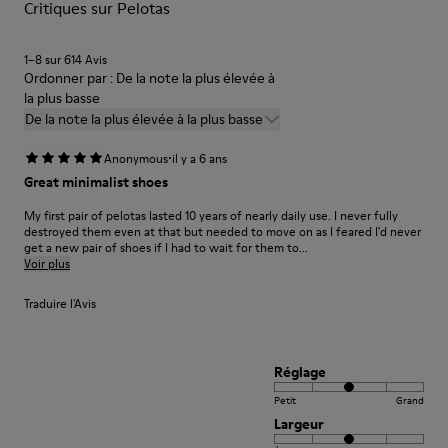
Critiques sur Pelotas
Pour obtenir des instructions détaillées sur l’entretien de
Certifiées par le Leather Working Group
votre paire de chaussures, consultez notre
guide d’entretien
des chaussures
1–8 sur 614 Avis
Ordonner par : De la note la plus élevée à
la plus basse
De la note la plus élevée à la plus basse
·
Anonymous
il y a 6 ans
Great minimalist shoes
My first pair of pelotas lasted 10 years of nearly daily use. I never fully
destroyed them even at that but needed to move on as I feared I'd never
get a new pair of shoes if I had to wait for them to...
Voir plus
Traduire l'Avis
Réglage
Petit
Grand
Largeur