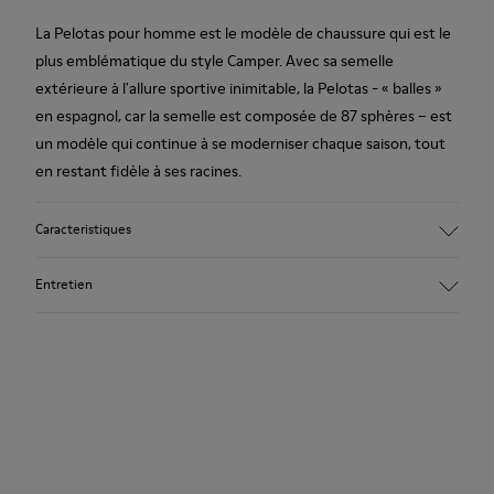
La Pelotas pour homme est le modèle de chaussure qui est le
plus emblématique du style Camper. Avec sa semelle
extérieure à l'allure sportive inimitable, la Pelotas - « balles »
en espagnol, car la semelle est composée de 87 sphères – est
un modèle qui continue à se moderniser chaque saison, tout
en restant fidèle à ses racines.
Caracteristiques
Tige :
Entretien
Cuir (Cuir de vachette)
Couleur : marron foncé
Semelle extérieure / Caracteristiques :
Caoutchouc pour une bonne adhérence
Nos chaussures sont confectionnées à partir de matières haut
Coutures à 360° pour une meilleure durabilité
de gamme soigneusement sélectionnées. L’utilisation de
Semelle intérieure :
produits d’entretien adaptés garantira la protection et la
Semelle intérieure amovible pour un meilleur maintien
durabilité accrue de vos chaussures.
Doublure :
72 % Cuir de vachette 28 % Textile (100 % PET recyclé)