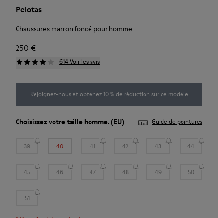
Pelotas
Chaussures marron foncé pour homme
250 €
614 Voir les avis
Rejoignez-nous et obtenez 10 % de réduction sur ce modèle
Choisissez votre
taille homme
. (EU)
Guide de pointures
39
40
41
42
43
44
45
46
47
48
49
50
51