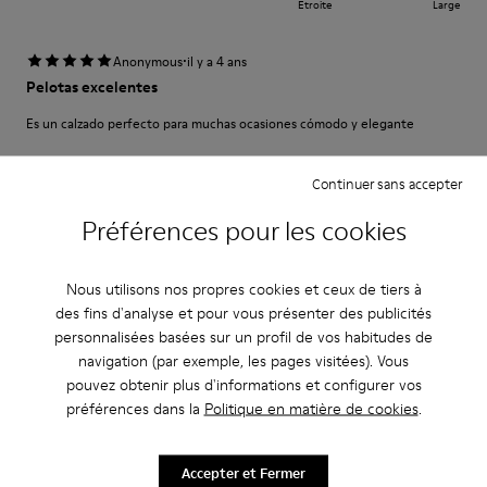
Étroite
Large
·
Anonymous
il y a 4 ans
Pelotas excelentes
Es un calzado perfecto para muchas ocasiones cómodo y elegante
Traduire l'Avis
Continuer sans accepter
Préférences pour les cookies
Réglage
Petit
Grand
Nous utilisons nos propres cookies et ceux de tiers à
Largeur
des fins d'analyse et pour vous présenter des publicités
Étroite
Large
personnalisées basées sur un profil de vos habitudes de
navigation (par exemple, les pages visitées). Vous
pouvez obtenir plus d'informations et configurer vos
·
Anonymous
il y a 4 ans
préférences dans la
Politique en matière de cookies
.
Perfekt
Es ist mein dritter Pelotas-Schuh der perfekt sitzt und Halt bietet.
Allerdings: Das Schnürsenkel-System ist etwas gewöhnungsbedürftig.
Accepter et Fermer