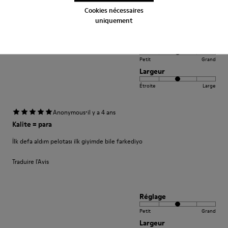
Traduire l'Avis
Cookies nécessaires
uniquement
Réglage
Petit
Grand
Largeur
Étroite
Large
·
Anonymous
il y a 4 ans
Kalite = para
İlk defa aldım pelotası ilk giyimde bile farkediyo
Traduire l'Avis
Réglage
Petit
Grand
Largeur