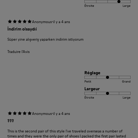
Étroite
Large
·
Anonymous
il y a 4 ans
İndirim olsaydıi
Süper yine alışveriş yaparken indirim istiyorum
Traduire l'Avis
Réglage
Petit
Grand
Largeur
Étroite
Large
·
Anonymous
il y a 4 ans
???
This is the second pair of this style I've traveled overseas a number of
times and they were the only pair of shoes I packed the first pair lasted