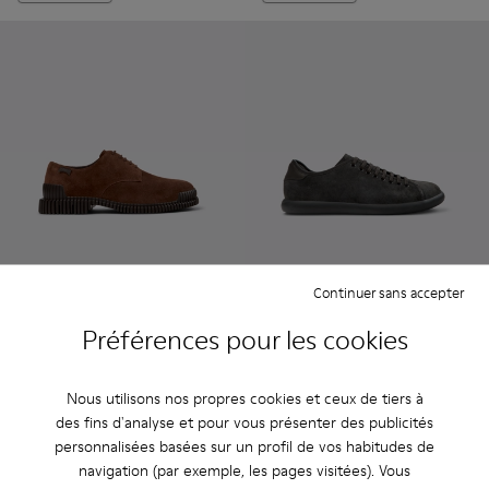
Continuer sans accepter
Pix - K101076-005 - Chaussures en cuir suédé marron Pour
Pix - K101076-010
Pix - K101076-008
Pix - K101076-006
Pix - K101076-003
Pelotas Soller - K100974-013
Pix - K101076-001
Pelotas Soller - K100
Pelotas Soller
Pelotas
Préférences pour les cookies
Pix
Pelotas Soller
90 €
81 €
150 €
-40%
135 €
-40%
Nous utilisons nos propres cookies et ceux de tiers à
des fins d'analyse et pour vous présenter des publicités
Ajouter
Ajouter
personnalisées basées sur un profil de vos habitudes de
navigation (par exemple, les pages visitées). Vous