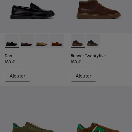
Don - K101014-004 - Chaussures en cuir noir pour homme.
Don - K101014-008
Don - K101014-003
Don - K101014-002
Don - K101014-001
Runner Twentyfive - K30055
Runner Twentyfive -
Don
Runner Twentyfive
180 €
160 €
Ajouter
Ajouter