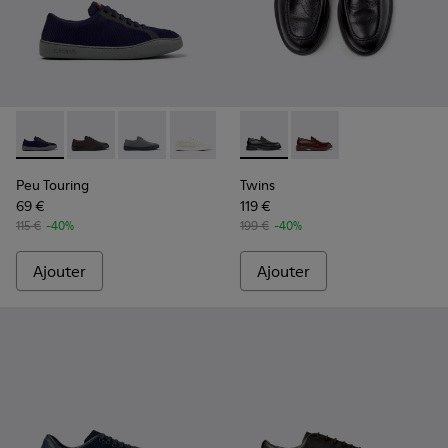
Peu Touring - K101082-001 - Baskets en cuir bleu et en mat
Peu Touring - K101082-004
Peu Touring - K101082-003
Peu Touring - K101082-002
Twins - K101088-001 - Mocas
Twins - K101088-002
Peu Touring
Twins
69 €
119 €
115 €
-40%
199 €
-40%
Ajouter
Ajouter