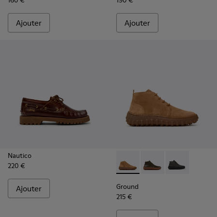
160 €
190 €
Ajouter
Ajouter
Nautico
220 €
Ground - K300330-019 - Bott
Ground - K300330-020
Ground - K30
Ground
Ajouter
215 €