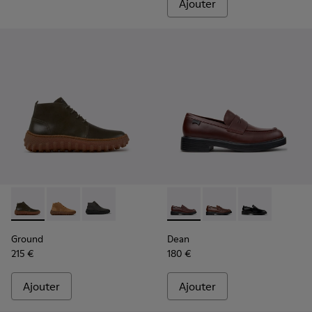
Ajouter
Ground - K300330-020 - Bottines en cuir vert pour homme.
Ground - K300330-019 - Bottines en cuir velours ma
Ground - K300330-006
Dean - K101045-008 - Mocas
Dean - K101045-005
Dean - K10104
Ground
Dean
215 €
180 €
Ajouter
Ajouter