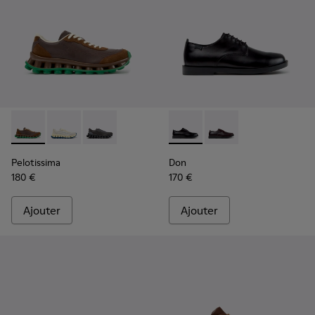
Pelotissima - K101150-004 - Baskets en cuir et nubuck mar
Pelotissima - K101150-003 - Baskets blanches et bei
Pelotissima - K101150-001
Don - K101140-001 - Chaussu
Don - K101140-003
Pelotissima
Don
180 €
170 €
Ajouter
Ajouter