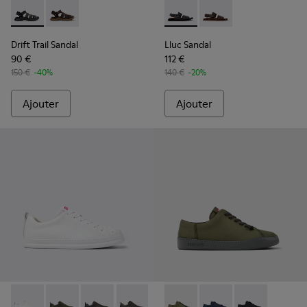
Drift Trail Sandal - K101090-001 - Sandales noires en cuir et
Drift Trail Sandal - K101090-002
Lluc Sandal - K101092-001 - 
Lluc Sandal - K101092
Drift Trail Sandal
Lluc Sandal
90 €
112 €
150 €
-40%
140 €
-20%
Ajouter
Ajouter