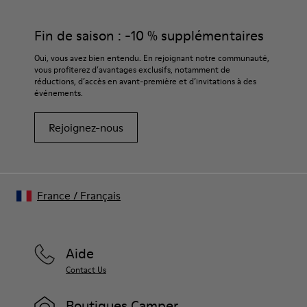
EVA pour plus de légèreté
haut de gamme soigneusement sélectionnées. L’utilisation de
Semelle intérieure
produits d’entretien adaptés garantira la protection et la
Fin de saison : -10 % supplémentaires
PU
durabilité accrue de vos chaussures.
Doublure
Oui, vous avez bien entendu. En rejoignant notre communauté,
100% Coton
vous profiterez d’avantages exclusifs, notamment de
Pour obtenir des instructions détaillées sur l’entretien de
réductions, d’accès en avant-première et d’invitations à des
votre paire de chaussures, consultez notre
guide d’entretien
événements.
des chaussures
Rejoignez-nous
France
/
Français
Aide
Contact Us
Boutiques Camper