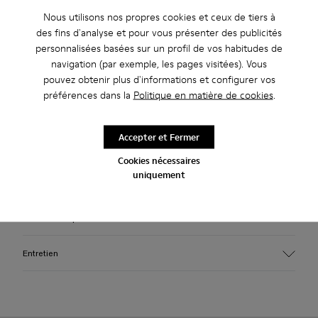
Profitez de la livraison standard et en boutique gratuite pour
Nous utilisons nos propres cookies et ceux de tiers à
les achats de plus de 45€.
des fins d'analyse et pour vous présenter des publicités
personnalisées basées sur un profil de vos habitudes de
Retours gratuits dans les 30 jours sur DHL ServicePoints et
navigation (par exemple, les pages visitées). Vous
en boutique Camper.
pouvez obtenir plus d'informations et configurer vos
préférences dans la
Politique en matière de cookies
.
Période de garantie de 2 ans.
Description
Accepter et Fermer
Cookies nécessaires
Sandales à brides croisées en coton bio EFI vert avec une
uniquement
semelle extérieure XL EXTRALIGHT®.
Caracteristiques
Tige
Entretien
Coton
Couleur
Vert
Semelle extérieure / Caracteristiques
Nos chaussures sont confectionnées à partir de matières