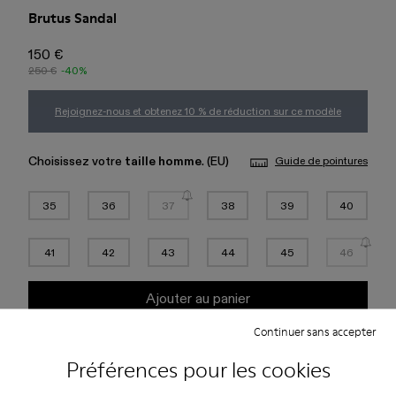
Brutus Sandal
150 €
250 €
-40%
Rejoignez-nous et obtenez 10 % de réduction sur ce modèle
Choisissez votre
taille homme
. (EU)
Guide de pointures
35
36
37
38
39
40
41
42
43
44
45
46
Ajouter au panier
Continuer sans accepter
Consulter les disponibilités de la boutique la plus proche de chez
vous
Préférences pour les cookies