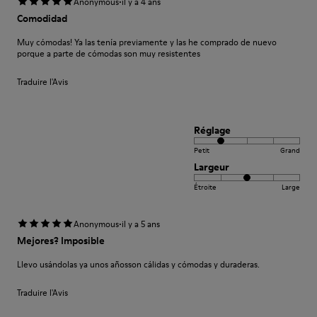
·
Anonymous
il y a 4 ans
Comodidad
Muy cómodas! Ya las tenía previamente y las he comprado de nuevo
porque a parte de cómodas son muy resistentes
Traduire l'Avis
Réglage
Petit
Grand
Largeur
Étroite
Large
·
Anonymous
il y a 5 ans
Mejores? Imposible
Llevo usándolas ya unos añosson cálidas y cómodas y duraderas.
Traduire l'Avis