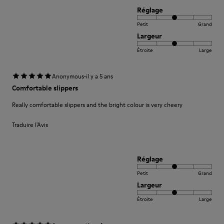
Réglage
Petit
Grand
Largeur
Étroite
Large
·
Anonymous
il y a 5 ans
Comfortable slippers
Really comfortable slippers and the bright colour is very cheery
Traduire l'Avis
Réglage
Petit
Grand
Largeur
Étroite
Large