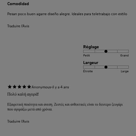
Comodidad
Pesan poco buen agarre diseño alegre. Ideales para teletrabajo con estilo
Traduire l'Avis
Réglage
Petit
Grand
Largeur
Étroite
Large
·
Anonymous
il y a 4 ans
Πολύ καλή αγορά!
Εξαιρετική ποιότητα και ανεση. Ζεστές και ανθεκτικές είναι το δευτερο ζευγάρι
που αγοράζω μετά από χρόνια.
Traduire l'Avis