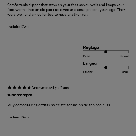
Comfortable slipper that stays on your foot as you walk and keeps your
foot warm. I had an old pair i received as a xmas present years ago. They
wore well and am delighted to have another pair.
Traduire l'Avis
Réglage
Petit
Grand
Largeur
Étroite
Large
·
Anonymous
il y a 2 ans
supercompra
Muy comodas y calentitas no existe sensación de frio con ellas
Traduire l'Avis