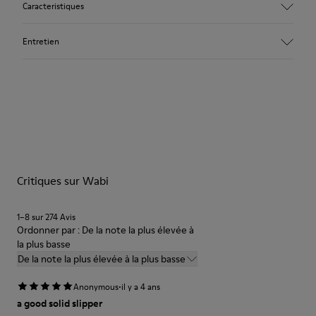
Caracteristiques
Tige
Entretien
Textile
Couleur
Rouge
Semelle extérieure / Caracteristiques
Nos chaussures sont confectionnées à partir de matières haut
92% caoutchouc / 8% caoutchouc recyclé
de gamme soigneusement sélectionnées. L’utilisation de
Semelle intérieure
produits d’entretien adaptés garantira la protection et la
EVA
durabilité accrue de vos chaussures.
Lining
74% textil (90% lana - 10% poliéster) 26% poliéster reciclado
Critiques sur Wabi
Pour obtenir des instructions détaillées sur l’entretien de
votre paire de chaussures, consultez notre
guide d’entretien
des chaussures
1–8 sur 274 Avis
Ordonner par : De la note la plus élevée à
la plus basse
De la note la plus élevée à la plus basse
·
Anonymous
il y a 4 ans
a good solid slipper