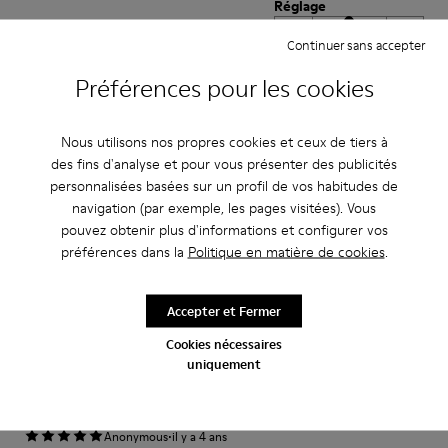
Réglage
Petit
Grand
Continuer sans accepter
Largeur
Préférences pour les cookies
Étroite
Large
·
Anonymous
il y a 5 ans
Nous utilisons nos propres cookies et ceux de tiers à
Come camminare scalzi ma molto meglio.
des fins d'analyse et pour vous présenter des publicités
personnalisées basées sur un profil de vos habitudes de
Un comfort così mai provato prima. Un caldo abbraccio
navigation (par exemple, les pages visitées). Vous
pouvez obtenir plus d'informations et configurer vos
Traduire l'Avis
préférences dans la
Politique en matière de cookies
.
Réglage
Accepter et Fermer
Petit
Grand
Cookies nécessaires
Largeur
uniquement
Étroite
Large
·
Anonymous
il y a 4 ans