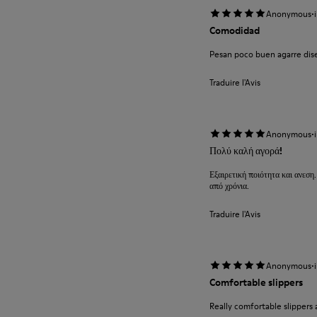
·
Anonymous
Comodidad
Pesan poco buen agarre diseñ
Traduire l'Avis
·
Anonymous
Πολύ καλή αγορά!
Εξαιρετική ποιότητα και ανεση.
από χρόνια.
Traduire l'Avis
·
Anonymous
Comfortable slippers
Really comfortable slippers 