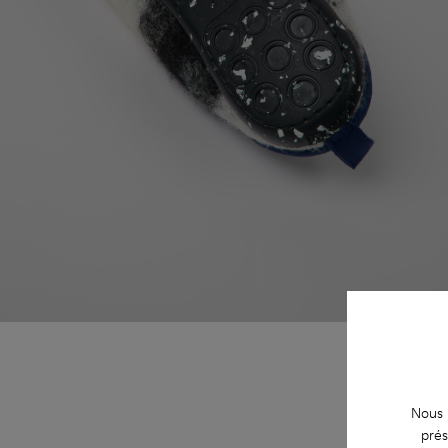
Nous u
prés