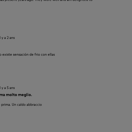
il y a 2 ans
 existe sensación de frio con ellas
il y a 5 ans
ma molto meglio.
 prima. Un caldo abbraccio