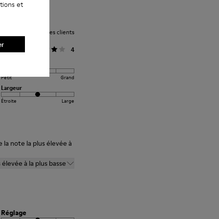
tions et
Note moyenne des clients
er
Général
4
Réglage
Petit
Grand
Largeur
Étroite
Large
 la note la plus élevée à
s élevée à la plus basse
Réglage