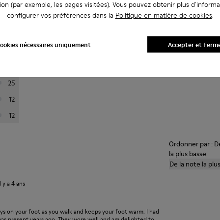
ion (par exemple, les pages visitées). Vous pouvez obtenir plus d'informa
configurer vos préférences dans la
Politique en matière de cookies
.
i-dessous pour filtrer les avis.
ookies nécessaires uniquement
Accepter et Ferm
201
24
25
12
12
Ordonner par : De
la plus basse
De la note la plu
il y a 4 ans
ays on your foot as you walk and keeps your foot warm. I had
xmas present years ago. They wore well and am delighted to