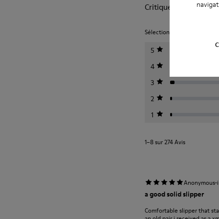
navigat
Critiques sur Wabi
Sélectionnez un classement c
C
5
4
3
2
1
1–8 sur 274 Avis
·
Anonymous
a good solid slipper
Comfortable slipper that st
an old pair i received as a 