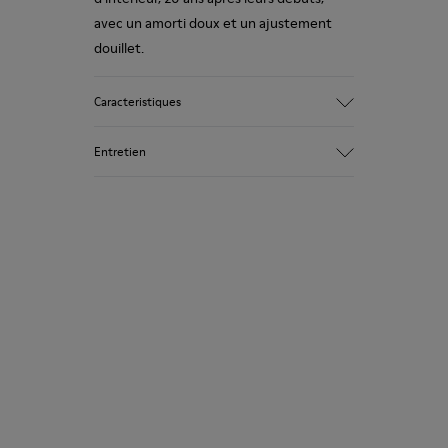
avec un amorti doux et un ajustement
douillet.
Caracteristiques
Tige
Entretien
Textile
Couleur
Multicolore
Semelle extérieure / Caracteristiques
Nos chaussures sont confectionnées à
92% caoutchouc / 8% caoutchouc recyclé
partir de matières haut de gamme
Semelle intérieure
soigneusement sélectionnées.
EVA
L’utilisation de produits d’entretien
Lining
adaptés garantira la protection et la
74% textil (90% lana - 10% poliéster) 26%
durabilité accrue de vos chaussures.
poliéster reciclado
Pour obtenir des instructions détaillées
sur l’entretien de votre paire de
chaussures, consultez notre
guide