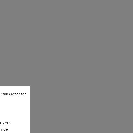
d’entretien des chaussures
r sans accepter
ur vous
es de