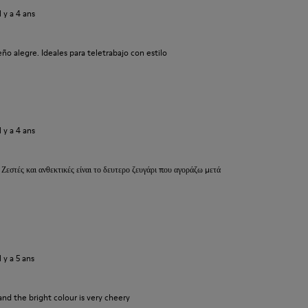
il y a 4 ans
o alegre. Ideales para teletrabajo con estilo
il y a 4 ans
 Ζεστές και ανθεκτικές είναι το δευτερο ζευγάρι που αγοράζω μετά
il y a 5 ans
and the bright colour is very cheery