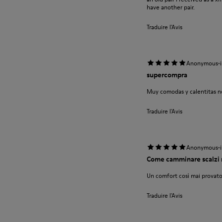
have another pair.
Traduire l'Avis
·
Anonymous
supercompra
Muy comodas y calentitas no
Traduire l'Avis
·
Anonymous
Come camminare scalzi 
Un comfort così mai provato
Traduire l'Avis