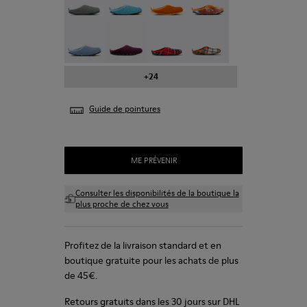
Wabi - 20889-123
Wabi - 20889-110
Wabi - 20889-107
Wabi - 20889-104
+24
Guide de pointures
ME PRÉVENIR
Consulter les disponibilités de la boutique la
plus proche de chez vous
Profitez de la livraison standard et en
boutique gratuite pour les achats de plus
de 45€.
Retours gratuits dans les 30 jours sur DHL