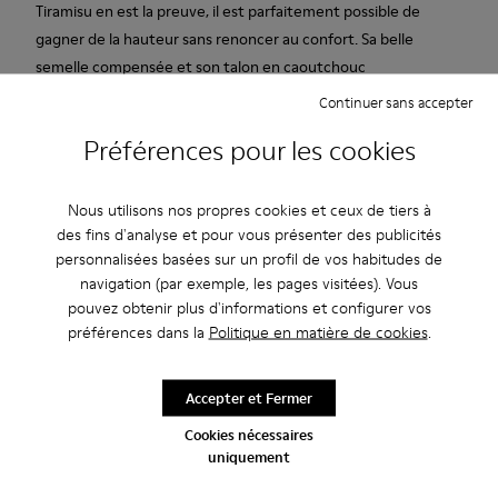
Tiramisu en est la preuve, il est parfaitement possible de
gagner de la hauteur sans renoncer au confort. Sa belle
semelle compensée et son talon en caoutchouc
partiellement recouvert lui procurent de la stabilité, de
Continuer sans accepter
l'adhérence et un grand confort. Cuir velours doux et souple.
Préférences pour les cookies
Rouge.
Nous utilisons nos propres cookies et ceux de tiers à
Caracteristiques
des fins d'analyse et pour vous présenter des publicités
Hauteur talon: 7 cm.
personnalisées basées sur un profil de vos habitudes de
Entretien
Doublure : 100% Cuir de porc.
navigation (par exemple, les pages visitées). Vous
pouvez obtenir plus d'informations et configurer vos
préférences dans la
Politique en matière de cookies
.
Nos chaussures sont confectionnées à partir de matières haut
de gamme soigneusement sélectionnées. L’utilisation de
Accepter et Fermer
produits d’entretien adaptés garantira la protection et la
Fin de saison : -10 % supplémentaires
durabilité accrue de vos chaussures.
Cookies nécessaires
uniquement
Oui, vous avez bien entendu. En rejoignant notre communauté,
vous profiterez d’avantages exclusifs, notamment de
Pour obtenir des instructions détaillées sur l’entretien de