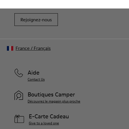
réductions, d’accès en avant-première et d’invitations à des
votre paire de chaussures, consultez notre
guide d’entretien
événements.
des chaussures
Rejoignez-nous
France
/
Français
Aide
Contact Us
Boutiques Camper
Découvrez le magasin plus proche
E-Carte Cadeau
Give to a loved one