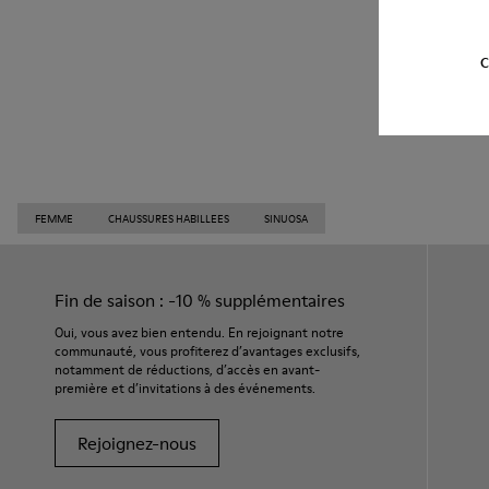
C
FEMME
CHAUSSURES HABILLEES
SINUOSA
Fin de saison : -10 % supplémentaires
Oui, vous avez bien entendu. En rejoignant notre
communauté, vous profiterez d’avantages exclusifs,
notamment de réductions, d’accès en avant-
première et d’invitations à des événements.
Rejoignez-nous