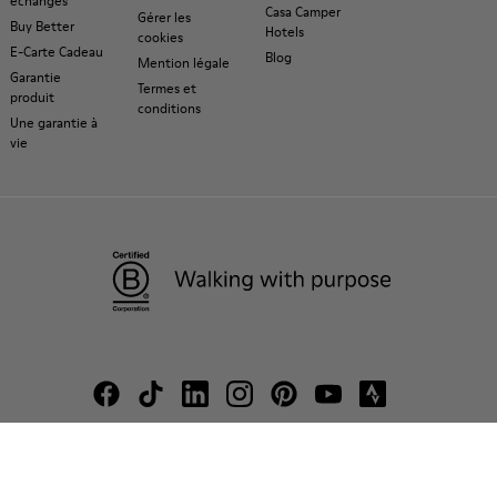
échanges
Casa Camper
Gérer les
Buy Better
Hotels
cookies
E-Carte Cadeau
Blog
Mention légale
Garantie
Termes et
produit
conditions
Une garantie à
vie