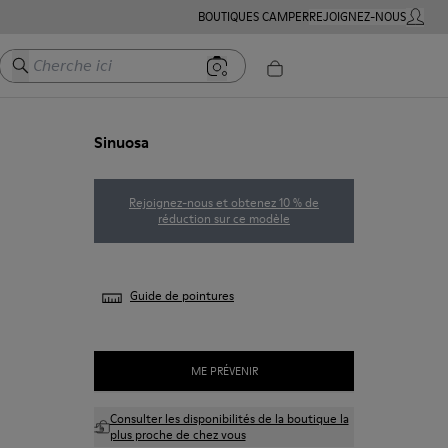
BOUTIQUES CAMPER
REJOIGNEZ-NOUS
MON C
Cherche ici
Sinuosa
Rejoignez-nous et obtenez 10 % de
réduction sur ce modèle
Guide de pointures
ME PRÉVENIR
Consulter les disponibilités de la boutique la
plus proche de chez vous