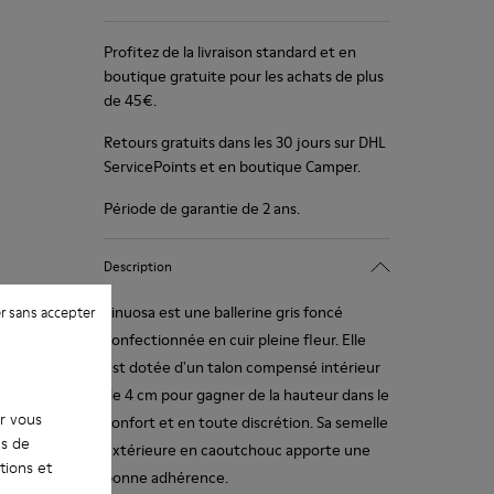
Profitez de la livraison standard et en
boutique gratuite pour les achats de plus
de 45€.
Retours gratuits dans les 30 jours sur DHL
ServicePoints et en boutique Camper.
Période de garantie de 2 ans.
Description
Sinuosa est une ballerine gris foncé
r sans accepter
confectionnée en cuir pleine fleur. Elle
est dotée d'un talon compensé intérieur
de 4 cm pour gagner de la hauteur dans le
ur vous
confort et en toute discrétion. Sa semelle
es de
extérieure en caoutchouc apporte une
tions et
bonne adhérence.