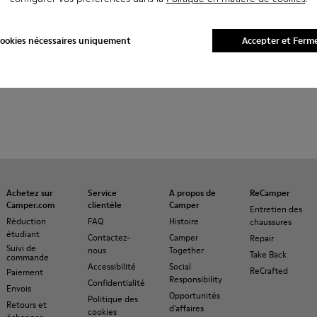
ookies nécessaires uniquement
Accepter et Ferm
Achetez sur
Service
A propos de
ReCamper
Camper.com
clientèle
Camper
Entretien des
Réduction
FAQ
Histoire
chaussures
étudiant
Contactez-
Camper
Repair
Suivi de
nous
Together
Take Back
commande
Accessibilité
Social
ReCrafted
Paiement
Responsibility
Confidentialité
Envois
Opportunités
Politique des
Retours et
d'affaires
cookies