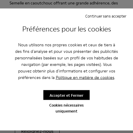
Semelle en caoutchouc offrant une grande adhérence, des
propriétés antidérapantes et une excellente protection. Cuir
Continuer sans accepter
lisse et cuir velours doux et souple.Noir.
Préférences pour les cookies
Caracteristiques
Nous utilisons nos propres cookies et ceux de tiers à
Semelle intérieure anatomique amovible : grand confort
Entretien
des fins d'analyse et pour vous présenter des publicités
Semelle extérieure en caoutchouc : bonne adhérence.
personnalisées basées sur un profil de vos habitudes de
Doublure : 60% Polyester - 40% Cuir de porc
navigation (par exemple, les pages visitées). Vous
pouvez obtenir plus d'informations et configurer vos
Nos chaussures sont confectionnées à partir de matières haut
préférences dans la
Politique en matière de cookies
.
de gamme soigneusement sélectionnées. L’utilisation de
produits d’entretien adaptés garantira la protection et la
Fin de saison : -10 % supplémentaires
durabilité accrue de vos chaussures.
Accepter et Fermer
Oui, vous avez bien entendu. En rejoignant notre communauté,
Cookies nécessaires
vous profiterez d’avantages exclusifs, notamment de
Pour obtenir des instructions détaillées sur l’entretien de
uniquement
réductions, d’accès en avant-première et d’invitations à des
votre paire de chaussures, consultez notre
guide d’entretien
événements.
des chaussures
Rejoignez-nous