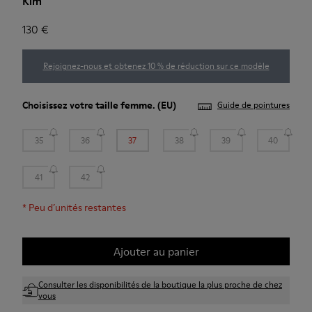
Kim
130 €
Rejoignez-nous et obtenez 10 % de réduction sur ce modèle
Choisissez votre
taille femme
. (EU)
Guide de pointures
35
36
37
38
39
40
41
42
*
Peu d’unités restantes
Ajouter au panier
Consulter les disponibilités de la boutique la plus proche de chez
vous