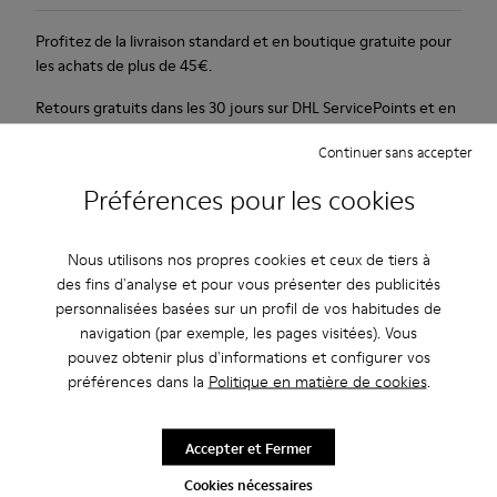
Profitez de la livraison standard et en boutique gratuite pour
les achats de plus de 45€.
Retours gratuits dans les 30 jours sur DHL ServicePoints et en
boutique Camper.
Continuer sans accepter
Période de garantie de 2 ans.
Préférences pour les cookies
Description
Nous utilisons nos propres cookies et ceux de tiers à
Talon en caoutchouc de 4 cm de haut : gain de hauteur sans
des fins d'analyse et pour vous présenter des publicités
renoncer au confort. Nubuck doux et souple. Bleu.
personnalisées basées sur un profil de vos habitudes de
navigation (par exemple, les pages visitées). Vous
pouvez obtenir plus d'informations et configurer vos
Entretien
préférences dans la
Politique en matière de cookies
.
Accepter et Fermer
Nos chaussures sont confectionnées à partir de matières haut
Cookies nécessaires
de gamme soigneusement sélectionnées. L’utilisation de