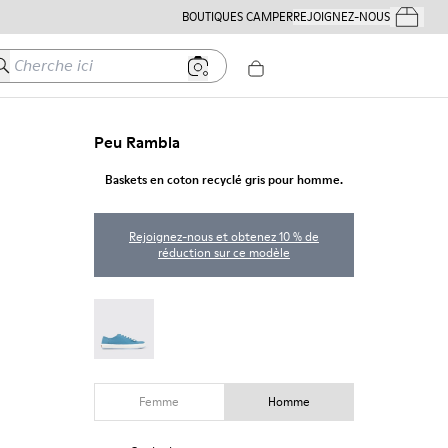
BOUTIQUES CAMPER
REJOIGNEZ-NOUS
Mes Comm
herche ici
Peu Rambla
Baskets en coton recyclé gris pour homme.
Rejoignez-nous et obtenez 10 % de
réduction sur ce modèle
Peu Rambla - 18869-100
Femme
Homme