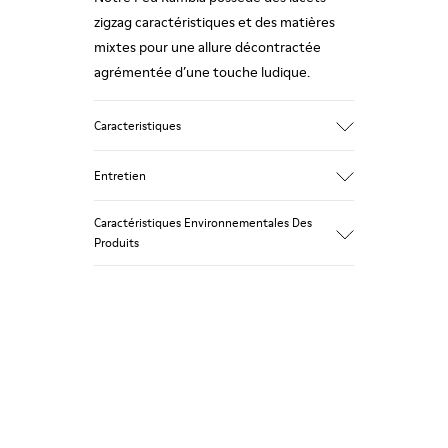
zigzag caractéristiques et des matières
mixtes pour une allure décontractée
agrémentée d’une touche ludique.
Caracteristiques
Tige
Entretien
Coton recyclé
Couleur
Caractéristiques Environnementales Des
Gris
Produits
Semelle extérieure/Caractéristiques
Nos chaussures sont confectionnées à
Semelle extérieure en caoutchouc
partir de matières haut de gamme
Semelle intérieure
soigneusement sélectionnées.
Semelle intérieure amovible OrthoLite®
L’utilisation de produits d’entretien
Recycled™
adaptés garantira la protection et la
Doublure
durabilité accrue de vos chaussures.
60 % textile (45 % polyester recyclé -
35 % coton recyclé - 20 % viscose) 40 %
Pour obtenir des instructions détaillées
polyester recyclé
sur l’entretien de votre paire de