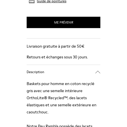
Guide de pointures
ME PRÉVENIR
Livraison gratuite à partir de 50€
Retours et échanges sous 30 jours.
Description
Baskets pour homme en coton recyclé
gris avec une semelle intérieure
OrthoLite® Recycled™, des lacets
élastiques et une semelle extérieure en
caoutchouc.
Notre Peu Rambla possède des lacets