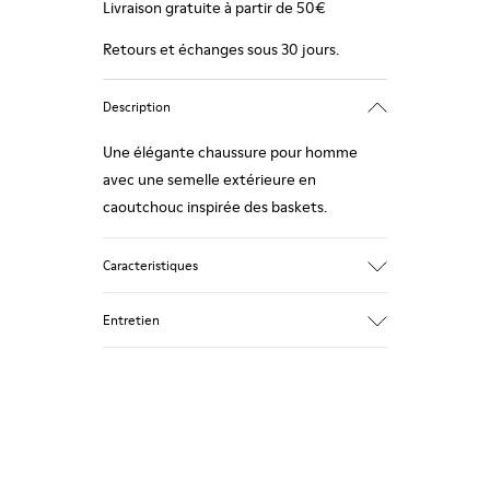
Livraison gratuite à partir de 50€
Retours et échanges sous 30 jours.
Description
Une élégante chaussure pour homme
avec une semelle extérieure en
caoutchouc inspirée des baskets.
Caracteristiques
Beige.
Entretien
Cuir cirée.
Semelle intérieure doublée cuir.
Semelle compensée avec des particules
de liège naturel.
Nos chaussures sont confectionnées à
Couche en caoutchouc.
partir de matières haut de gamme
Lightweight : légèreté maximale.
soigneusement sélectionnées.
Doublure : 60 % Cuir de porc - 28 % Coton
L’utilisation de produits d’entretien