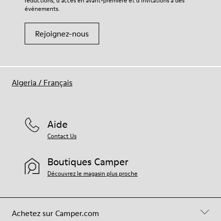
réductions, d’accès en avant-première et d’invitations à des
votre paire de chaussures, consultez notre
guide d’entretien
événements.
des chaussures
Rejoignez-nous
Algeria
/
Français
Aide
Contact Us
Boutiques Camper
Découvrez le magasin plus proche
Achetez sur Camper.com