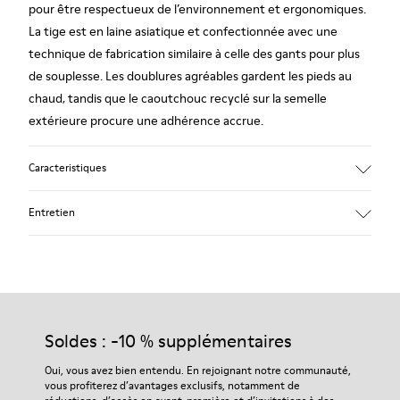
pour être respectueux de l’environnement et ergonomiques.
La tige est en laine asiatique et confectionnée avec une
technique de fabrication similaire à celle des gants pour plus
de souplesse. Les doublures agréables gardent les pieds au
chaud, tandis que le caoutchouc recyclé sur la semelle
extérieure procure une adhérence accrue.
Caracteristiques
90% Laine tissée
Entretien
Couleur : rouge
Semelle extérieure en caoutchouc : adhérence extraordinaire
Doublure d'hiver : résistance aux intempéries - chaleur et
confort
Nos chaussures sont confectionnées à partir de matières haut
Doublure : 72 % Textile (90% Laine - 10% Polyester) 28 %
de gamme soigneusement sélectionnées. L’utilisation de
Polyester
produits d’entretien adaptés garantira la protection et la
Soldes : -10 % supplémentaires
durabilité accrue de vos chaussures.
Oui, vous avez bien entendu. En rejoignant notre communauté,
vous profiterez d’avantages exclusifs, notamment de
Pour obtenir des instructions détaillées sur l’entretien de