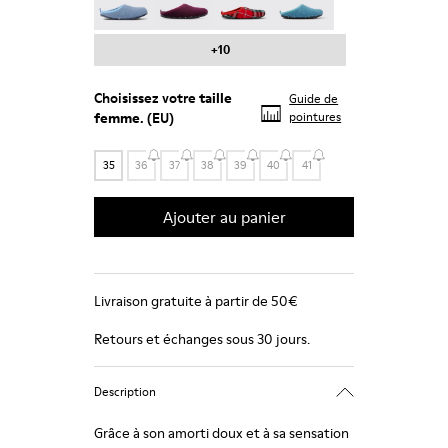
+10
Choisissez votre
taille
Guide de
femme
. (EU)
pointures
35
36
37
38
39
40
41
Ajouter au panier
Livraison gratuite à partir de 50€
Retours et échanges sous 30 jours.
Description
Grâce à son amorti doux et à sa sensation