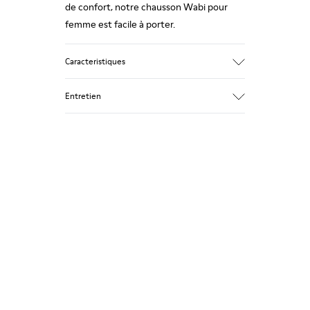
de confort, notre chausson Wabi pour
femme est facile à porter.
Caracteristiques
Tissu technique
Entretien
Couleur : violet
Adapté pour l'hiver : confort thermique.
Semelle extérieure en caoutchouc
recyclé
Nos chaussures sont confectionnées à
Forme anatomique
partir de matières haut de gamme
Doublure : 100 % Textile (90% Lana - 10%
soigneusement sélectionnées.
Polyester)
L’utilisation de produits d’entretien
adaptés garantira la protection et la
durabilité accrue de vos chaussures.
Pour obtenir des instructions détaillées
sur l’entretien de votre paire de
chaussures, consultez notre
guide
d’entretien des chaussures