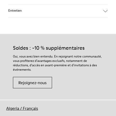
Semelle intérieure anatomique amovible : grand confort
Entretien
Semelle extérieure en caoutchouc : bonne adhérence.
Doublure : 60% Polyester - 40% Cuir de porc
Nos chaussures sont confectionnées à partir de matières haut
de gamme soigneusement sélectionnées. L’utilisation de
produits d’entretien adaptés garantira la protection et la
Soldes : -10 % supplémentaires
durabilité accrue de vos chaussures.
Oui, vous avez bien entendu. En rejoignant notre communauté,
vous profiterez d’avantages exclusifs, notamment de
Pour obtenir des instructions détaillées sur l’entretien de
réductions, d’accès en avant-première et d’invitations à des
votre paire de chaussures, consultez notre
guide d’entretien
événements.
des chaussures
Rejoignez-nous
Algeria
/
Français