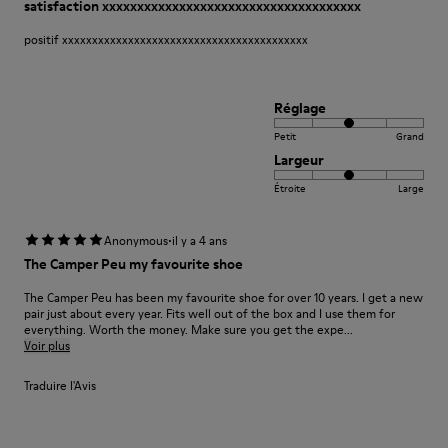
satisfaction xxxxxxxxxxxxxxxxxxxxxxxxxxxxxxxxxxxxx
positif xxxxxxxxxxxxxxxxxxxxxxxxxxxxxxxxxxxxxxxxx
Réglage
Petit
Grand
Largeur
Étroite
Large
·
Anonymous
il y a 4 ans
The Camper Peu my favourite shoe
The Camper Peu has been my favourite shoe for over 10 years. I get a new
pair just about every year. Fits well out of the box and I use them for
everything. Worth the money. Make sure you get the expe...
Voir plus
Traduire l'Avis