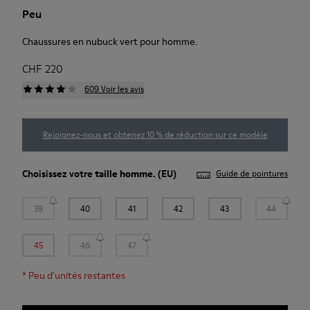
Peu
Chaussures en nubuck vert pour homme.
CHF 220
609 Voir les avis
Rejoignez-nous et obtenez 10 % de réduction sur ce modèle
Choisissez votre
taille homme
. (EU)
Guide de pointures
39
40
41
42
43
44
45
46
47
*
Peu d’unités restantes