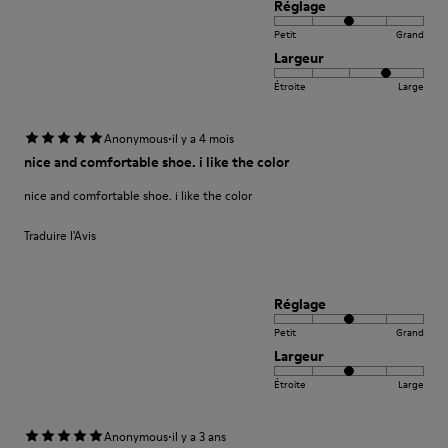
Réglage
Petit
Grand
Largeur
Étroite
Large
·
Anonymous
il y a 4 mois
nice and comfortable shoe. i like the color
nice and comfortable shoe. i like the color
Traduire l'Avis
Réglage
Petit
Grand
Largeur
Étroite
Large
·
Anonymous
il y a 3 ans