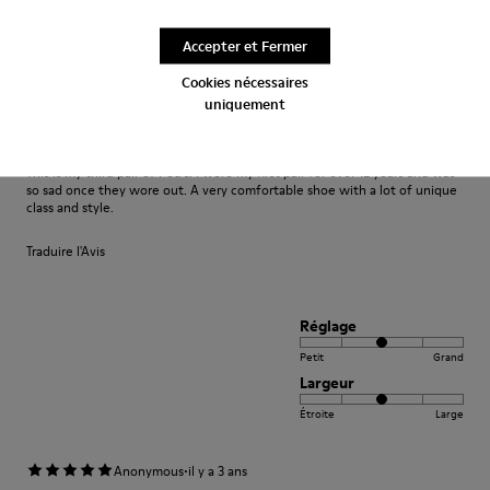
Largeur
Accepter et Fermer
Étroite
Large
Cookies nécessaires
uniquement
·
Anonymous
il y a 2 ans
Comfort
This is my third pair of Peu’s. I wore my first pair for over 12 years and was
so sad once they wore out. A very comfortable shoe with a lot of unique
class and style.
Traduire l'Avis
Réglage
Petit
Grand
Largeur
Étroite
Large
·
Anonymous
il y a 3 ans