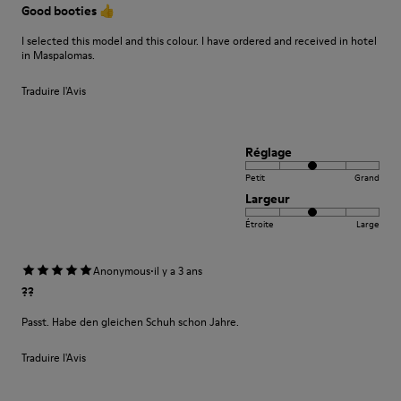
Good booties 👍
I selected this model and this colour. I have ordered and received in hotel
in Maspalomas.
Traduire l'Avis
Réglage
Petit
Grand
Largeur
Étroite
Large
·
Anonymous
il y a 3 ans
??
Passt. Habe den gleichen Schuh schon Jahre.
Traduire l'Avis