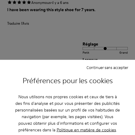
·
Anonymous
il y a 6 ans
I have been wearing this style shoe for 7 years.
Traduire l'Avis
Réglage
Petit
Grand
Largeur
Continuer sans accepter
Étroite
Large
Préférences pour les cookies
·
Anonymous
il y a 6 ans
Zapatos muy cómodos
Nous utilisons nos propres cookies et ceux de tiers à
des fins d'analyse et pour vous présenter des publicités
Traduire l'Avis
personnalisées basées sur un profil de vos habitudes de
navigation (par exemple, les pages visitées). Vous
pouvez obtenir plus d'informations et configurer vos
Réglage
préférences dans la
Politique en matière de cookies
.
Petit
Grand