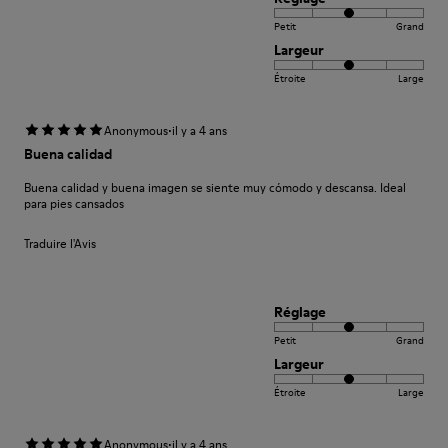
Petit
Grand
Largeur
Étroite
Large
·
Anonymous
il y a 4 ans
Buena calidad
Buena calidad y buena imagen se siente muy cómodo y descansa. Ideal
para pies cansados
Traduire l'Avis
Réglage
Petit
Grand
Largeur
Étroite
Large
·
Anonymous
il y a 4 ans