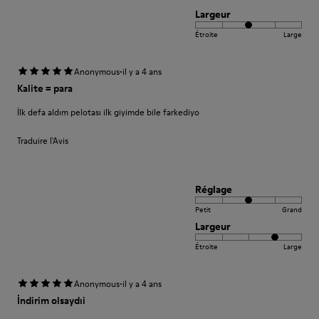
Largeur
Étroite
Large
·
Anonymous
il y a 4 ans
Kalite = para
İlk defa aldım pelotası ilk giyimde bile farkediyo
Traduire l'Avis
Réglage
Petit
Grand
Largeur
Étroite
Large
·
Anonymous
il y a 4 ans
İndirim olsaydıi