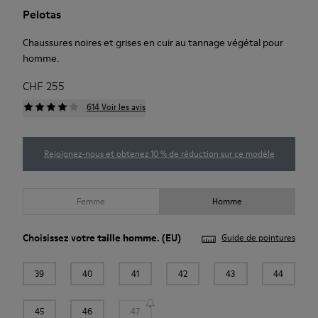
Pelotas
Chaussures noires et grises en cuir au tannage végétal pour
homme.
CHF 255
614 Voir les avis
Rejoignez-nous et obtenez 10 % de réduction sur ce modèle
Femme
Homme
Choisissez votre
taille homme
. (EU)
Guide de pointures
39
40
41
42
43
44
45
46
47