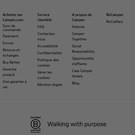
Achetez sur
Service
A propos de
ReCamper
Camper.com
clientèle
Camper
ReCrafted
Suivi de
FAQ
Histoire
commande
Contactez-
Camper
Paiement
nous
Together
Envois
Accessibilité
Social
Retours et
Responsibility
Confidentialité
échanges
Opportunités
Politique des
Buy Better
d'affaires
cookies
Garantie
Casa Camper
Gérer les
produit
Hotels
cookies
Une garantie à
Blog
Mention légale
vie