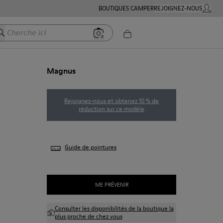
BOUTIQUES CAMPER
REJOIGNEZ-NOUS
MON C
herche ici
Magnus
Rejoignez-nous et obtenez 10 % de
réduction sur ce modèle
Guide de pointures
ME PRÉVENIR
Consulter les disponibilités de la boutique la
plus proche de chez vous