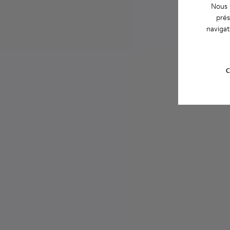
Nous u
prés
navigat
C