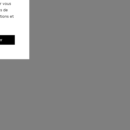
ur vous
es de
tions et
er