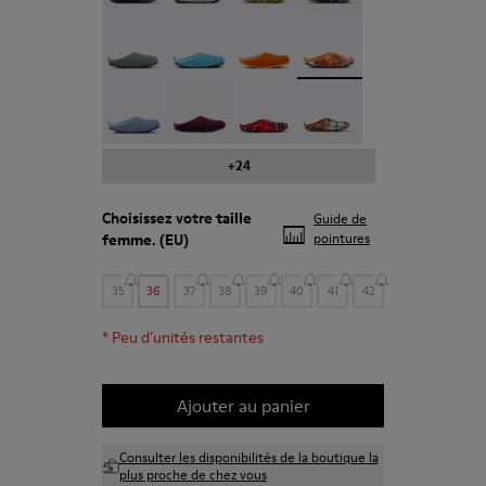
Wabi - 20889-136
Wabi - 20889-127
Wabi - 20889-126
Wabi - 20889-124 - Chau
Wabi - 20889-123
Wabi - 20889-110
Wabi - 20889-107
Wabi - 20889-104
+24
Choisissez votre
taille
Guide de
femme
. (EU)
pointures
35
36
37
38
39
40
41
42
*
Peu d’unités restantes
Ajouter au panier
Consulter les disponibilités de la boutique la
plus proche de chez vous