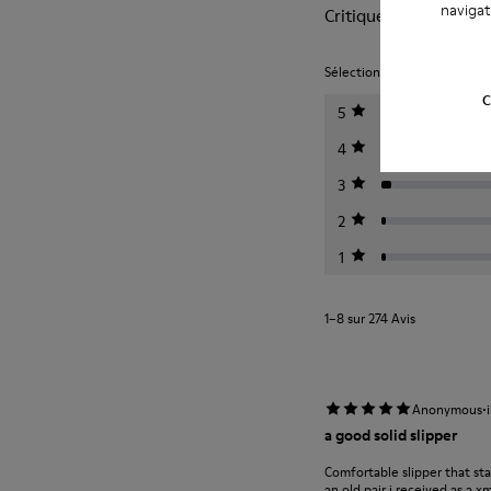
navigat
Critiques sur Wabi
Sélectionnez un classement c
C
5
4
3
2
1
1–8 sur 274 Avis
·
Anonymous
a good solid slipper
Comfortable slipper that st
an old pair i received as a 