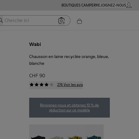
BOUTIQUES CAMPER
REJOIGNEZ-NOUS
MON C
herche ici
Wabi
Chausson en laine recyclée orange, bleue,
blanche
CHF 90
274 Voir les avis
Rejoignez-nous et obtenez 10 % de
réduction sur ce modèle
Wabi - 20889-144
Wabi - 20889-143
Wabi - 20889-139
Wabi - 20889-138