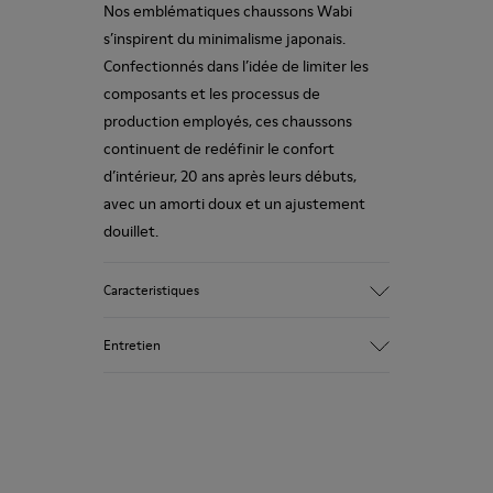
Nos emblématiques chaussons Wabi
s’inspirent du minimalisme japonais.
Confectionnés dans l’idée de limiter les
composants et les processus de
production employés, ces chaussons
continuent de redéfinir le confort
d’intérieur, 20 ans après leurs débuts,
avec un amorti doux et un ajustement
douillet.
Caracteristiques
Tige
Entretien
Textile
Couleur
Multicolore
Semelle extérieure / Caracteristiques
Nos chaussures sont confectionnées à
92% caoutchouc / 8% caoutchouc recyclé
partir de matières haut de gamme
Semelle intérieure
soigneusement sélectionnées.