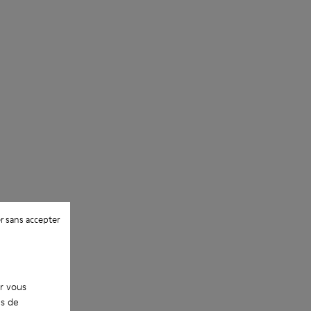
EVA
L’utilisation de produits d’entretien
Lining
adaptés garantira la protection et la
74% textil (90% lana - 10% poliéster) 26%
durabilité accrue de vos chaussures.
poliéster reciclado
Pour obtenir des instructions détaillées
sur l’entretien de votre paire de
chaussures, consultez notre
guide
d’entretien des chaussures
r sans accepter
ur vous
es de