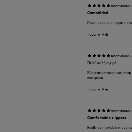
·
Anonymous
Comodidad
Pesan poco buen agarre diseñ
Traduire l'Avis
·
Anonymous
Πολύ καλή αγορά!
Εξαιρετική ποιότητα και ανεση.
από χρόνια.
Traduire l'Avis
·
Anonymous
Comfortable slippers
Really comfortable slippers 