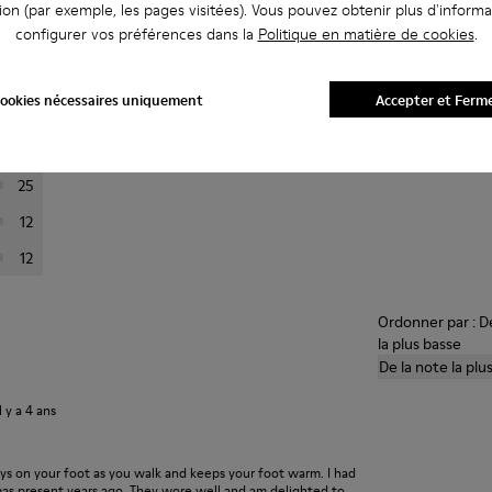
ion (par exemple, les pages visitées). Vous pouvez obtenir plus d'informa
configurer vos préférences dans la
Politique en matière de cookies
.
i-dessous pour filtrer les avis.
ookies nécessaires uniquement
Accepter et Ferm
201
24
25
12
12
Ordonner par : De
la plus basse
De la note la plu
il y a 4 ans
ays on your foot as you walk and keeps your foot warm. I had
xmas present years ago. They wore well and am delighted to