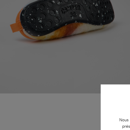
Nous u
prés