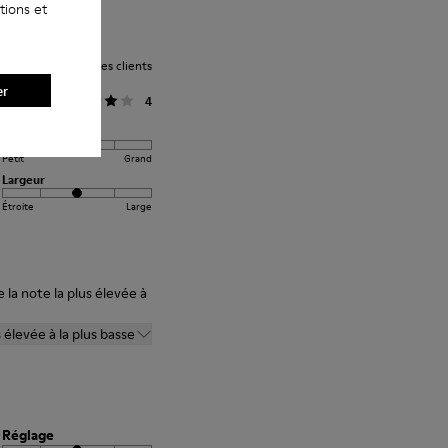
tions et
Note moyenne des clients
er
Général
4
Réglage
Petit
Grand
Largeur
Étroite
Large
 la note la plus élevée à
s élevée à la plus basse
Réglage