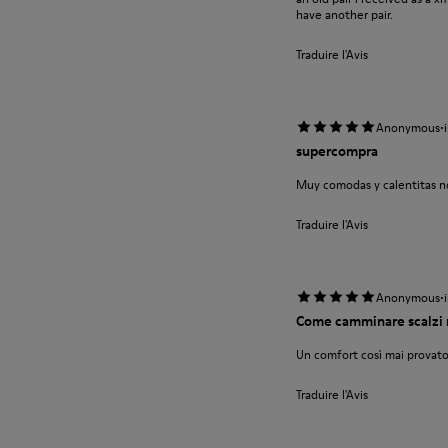
have another pair.
Traduire l'Avis
·
Anonymous
supercompra
Muy comodas y calentitas no
Traduire l'Avis
·
Anonymous
Come camminare scalzi 
Un comfort così mai provato
Traduire l'Avis