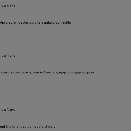
il y a 4 ans
o alegre. Ideales para teletrabajo con estilo
il y a 4 ans
 Ζεστές και ανθεκτικές είναι το δευτερο ζευγάρι που αγοράζω μετά
il y a 5 ans
and the bright colour is very cheery