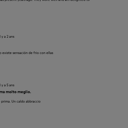
il y a 2 ans
 existe sensación de frio con ellas
il y a 5 ans
ma molto meglio.
 prima. Un caldo abbraccio