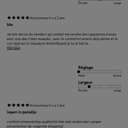
Étroite
Large
·
Anonymous
il y a 2 ans
Me
Jai ete decue du vendeur qui voulait me vendre des cgaussures d expo
avec une des 2 bien essayée...avec le contrefort arriere deja abime et le
cuir rayé sur la chaussure droite!Quand je lui ai fait la...
Voir plus
Réglage
Petit
Grand
Largeur
Étroite
Large
·
Anonymous
il y a 2 ans
lopen in paradijs
comfort schoenentop qualiteitik heb niet anders dan camper
schoenentot de volgende shopping!