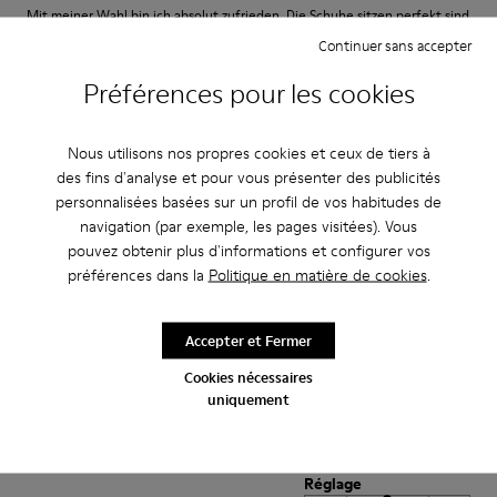
Mit meiner Wahl bin ich absolut zufrieden. Die Schuhe sitzen perfekt sind
sehr bequem und die Farbe ist gut. Ich würde sie jederzeit empfehlen.
Continuer sans accepter
Traduire l'Avis
Préférences pour les cookies
Nous utilisons nos propres cookies et ceux de tiers à
Réglage
des fins d'analyse et pour vous présenter des publicités
Petit
Grand
personnalisées basées sur un profil de vos habitudes de
Largeur
navigation (par exemple, les pages visitées). Vous
Étroite
Large
pouvez obtenir plus d'informations et configurer vos
préférences dans la
Politique en matière de cookies
.
·
Anonymous
il y a 3 ans
Great shoes!
Accepter et Fermer
Comfortable and good to look at as well.
Cookies nécessaires
uniquement
Traduire l'Avis
Réglage