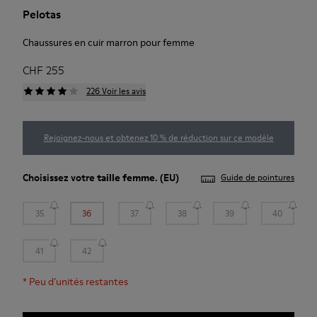
Pelotas
Chaussures en cuir marron pour femme
CHF 255
226 Voir les avis
Rejoignez-nous et obtenez 10 % de réduction sur ce modèle
Choisissez votre
taille femme
. (EU)
Guide de pointures
35
36
37
38
39
40
41
42
*
Peu d’unités restantes