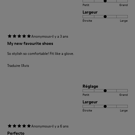
Petit
Grand
Largeur
Étroite
Large
·
Anonymous
il y a 3 ans
My new favourite shoes
So stylish so comfortable! Fit like a glove.
Traduire l'Avis
Réglage
Petit
Grand
Largeur
Étroite
Large
·
Anonymous
il y a 6 ans
Perfecto