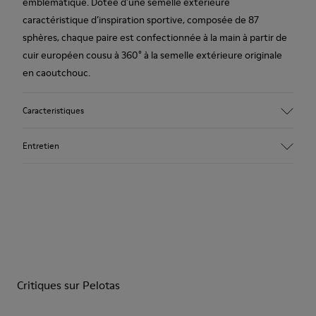
emblématique. Dotée d’une semelle extérieure
caractéristique d’inspiration sportive, composée de 87
sphères, chaque paire est confectionnée à la main à partir de
cuir européen cousu à 360° à la semelle extérieure originale
en caoutchouc.
Caracteristiques
Tige
Entretien
Cuir de vachette (Certifiées par le Leather Working Group)
Couleur
Marron
Semelle extérieure / Caracteristiques
Nos chaussures sont confectionnées à partir de matières haut
100% caoutchouc
de gamme soigneusement sélectionnées. L’utilisation de
Semelle intérieure
produits d’entretien adaptés garantira la protection et la
PU
durabilité accrue de vos chaussures.
Doublure
68% cuir de vachette 32% polyester recyclé
Critiques sur Pelotas
Pour obtenir des instructions détaillées sur l’entretien de
votre paire de chaussures, consultez notre
guide d’entretien
des chaussures