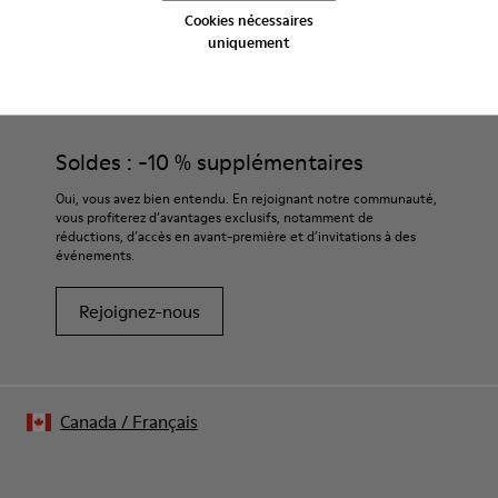
Cookies nécessaires
uniquement
CAMPER
HOMME
END OF SEASON LAB ACCESSORIES
ACCESSOIRES
ACCESSOIRES POUR HOMME
Soldes : -10 % supplémentaires
Oui, vous avez bien entendu. En rejoignant notre communauté,
vous profiterez d’avantages exclusifs, notamment de
réductions, d’accès en avant-première et d’invitations à des
événements.
Rejoignez-nous
Canada
/
Français