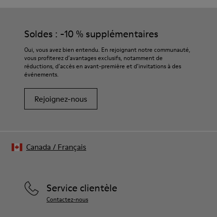
Semelle extérieure/Caractéristiques
Nos chaussures sont confectionnées à partir de matières haut
En caoutchouc pour une adhérence exceptionnelle
de gamme soigneusement sélectionnées. L’utilisation de
Doublure
produits d’entretien adaptés garantira la protection et la
Soldes : -10 % supplémentaires
72 % cuir de vachette, 28 % fibre de bambou
durabilité accrue de vos chaussures.
Garantie à vie
Oui, vous avez bien entendu. En rejoignant notre communauté,
vous profiterez d’avantages exclusifs, notamment de
Pour obtenir des instructions détaillées sur l’entretien de
réductions, d’accès en avant-première et d’invitations à des
votre paire de chaussures, consultez notre
guide d’entretien
événements.
des chaussures
Rejoignez-nous
Canada
/
Français
Service clientèle
Contactez-nous