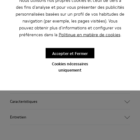
Nous utilisons nos propres cookies et ceux de tiers à
des fins d'analyse et pour vous présenter des publicités
Description
personnalisées basées sur un profil de vos habitudes de
navigation (par exemple, les pages visitées). Vous
Baskets pour homme en nubuck jaune pour homme avec une
pouvez obtenir plus d'informations et configurer vos
semelle extérieure en caoutchouc.
préférences dans la
Politique en matière de cookies
.
La Pelotas Ariel est notre modèle Camper le plus
emblématique. Dotée d’une semelle extérieure
Accepter et Fermer
caractéristique d’inspiration sportive, composée de 87
Cookies nécessaires
sphères, chaque paire est confectionnée à la main à partir de
uniquement
cuir européen cousu à 360° à la semelle extérieure originale
en caoutchouc.
Caracteristiques
Tige
Entretien
Cuir de vachette (nubuck)
Couleur
Jaune