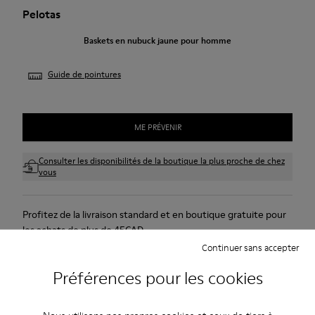
Pelotas
Baskets en nubuck jaune pour homme
Guide de pointures
ME PRÉVENIR
Consulter les disponibilités de la boutique la plus proche de chez
vous
Profitez de la livraison standard et en boutique gratuite pour
les achats de plus de 45CAD.
Continuer sans accepter
Nous n’acceptons pas de retour pour les produits de cette
promotion.
Préférences pour les cookies
Garantie à vie