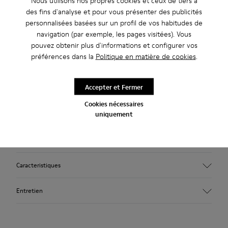
Nous utilisons nos propres cookies et ceux de tiers à
des fins d'analyse et pour vous présenter des publicités
Description
personnalisées basées sur un profil de vos habitudes de
navigation (par exemple, les pages visitées). Vous
Baskets pour homme en nubuck marron avec une semelle
pouvez obtenir plus d'informations et configurer vos
extérieure en caoutchouc.
préférences dans la
Politique en matière de cookies
.
La Pelotas Ariel est notre modèle Camper le plus
emblématique. Dotée d’une semelle extérieure
Accepter et Fermer
caractéristique d’inspiration sportive, composée de 87
Cookies nécessaires
sphères, chaque paire est confectionnée à la main à partir de
uniquement
cuir européen cousu à 360° à la semelle extérieure originale
en caoutchouc.
Caracteristiques
Tige
Entretien
Cuir de vachette (nubuck)
Couleur
Marron