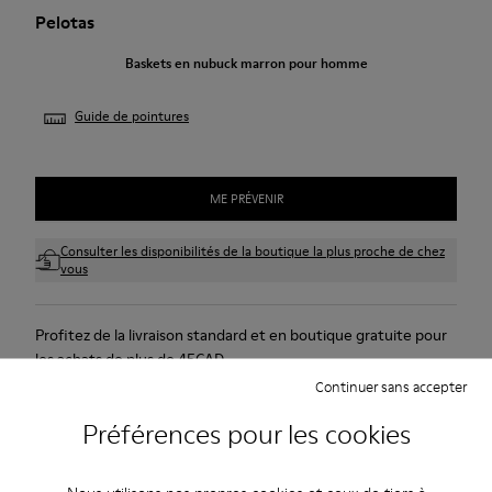
Pelotas
Baskets en nubuck marron pour homme
Guide de pointures
ME PRÉVENIR
Consulter les disponibilités de la boutique la plus proche de chez
vous
Profitez de la livraison standard et en boutique gratuite pour
les achats de plus de 45CAD.
Continuer sans accepter
Nous n’acceptons pas de retour pour les produits de cette
promotion.
Préférences pour les cookies
Garantie à vie