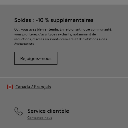
Semelle extérieure/Caractéristiques
Nos chaussures sont confectionnées à partir de matières haut
En caoutchouc pour une adhérence exceptionnelle
de gamme soigneusement sélectionnées. L’utilisation de
Doublure
produits d’entretien adaptés garantira la protection et la
Soldes : -10 % supplémentaires
72 % cuir de vachette, 28 % fibre de bambou
durabilité accrue de vos chaussures.
Garantie à vie
Oui, vous avez bien entendu. En rejoignant notre communauté,
vous profiterez d’avantages exclusifs, notamment de
Pour obtenir des instructions détaillées sur l’entretien de
réductions, d’accès en avant-première et d’invitations à des
votre paire de chaussures, consultez notre
guide d’entretien
événements.
des chaussures
Rejoignez-nous
Canada
/
Français
Service clientèle
Contactez-nous