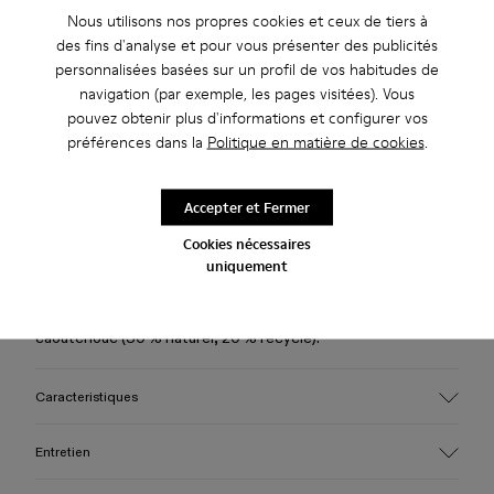
Nous utilisons nos propres cookies et ceux de tiers à
des fins d'analyse et pour vous présenter des publicités
Profitez de la livraison standard et en boutique gratuite pour
personnalisées basées sur un profil de vos habitudes de
les achats de plus de 45CAD.
navigation (par exemple, les pages visitées). Vous
Nous n’acceptons pas de retour pour les produits de cette
pouvez obtenir plus d'informations et configurer vos
promotion.
préférences dans la
Politique en matière de cookies
.
Période de garantie de 2 ans.
Accepter et Fermer
Description
Cookies nécessaires
uniquement
Mocassins en cuir marron avec une semelle intérieure
OrthoLite® Recycled™ et une semelle extérieure en
caoutchouc (30 % naturel, 20 % recyclé).
Caracteristiques
Tige
Entretien
100 % cuir (certifié Gold par le LWG)
Couleur