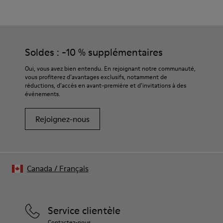
Marron
Semelle extérieure/Caractéristiques
Nos chaussures sont confectionnées à partir de matières
Caoutchouc (30 % d’origine naturelle, 20 % recyclé)
haut de gamme soigneusement sélectionnées. L’utilisation de
Semelle intérieure
produits d’entretien adaptés garantira la protection et la
Soldes : -10 % supplémentaires
Semelle intérieure OrthoLite® Recycled™
durabilité accrue de vos chaussures.
Doublure
Oui, vous avez bien entendu. En rejoignant notre communauté,
73 % cuir, 27 % textile (45 % polyester recyclé - 35 % coton
vous profiterez d’avantages exclusifs, notamment de
Pour obtenir des instructions détaillées sur l’entretien de
recyclé - 20 % viscose)
réductions, d’accès en avant-première et d’invitations à des
votre paire de chaussures, consultez notre
guide d’entretien
événements.
des chaussures
Rejoignez-nous
Canada
/
Français
Service clientèle
Contactez-nous