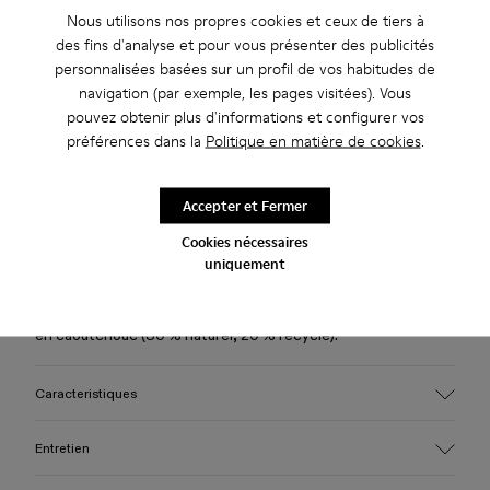
Nous utilisons nos propres cookies et ceux de tiers à
des fins d'analyse et pour vous présenter des publicités
Profitez de la livraison standard et en boutique gratuite pour
personnalisées basées sur un profil de vos habitudes de
les achats de plus de 45CAD.
navigation (par exemple, les pages visitées). Vous
Nous n’acceptons pas de retour pour les produits de cette
pouvez obtenir plus d'informations et configurer vos
promotion.
préférences dans la
Politique en matière de cookies
.
Période de garantie de 2 ans.
Accepter et Fermer
Description
Cookies nécessaires
uniquement
Chaussures à lacets en cuir bordeaux avec semelles
intérieures OrthoLite® Recycled™ et semelles extérieures
en caoutchouc (30 % naturel, 20 % recyclé).
Caracteristiques
Tige
Entretien
100 % cuir (certifié LWG or)
Couleur