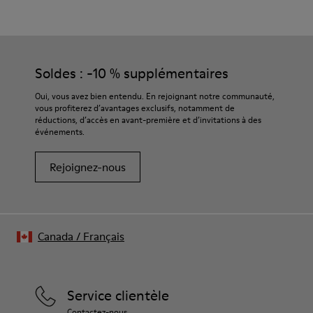
Bordeaux
Semelle extérieure/Caractéristiques
Nos chaussures sont confectionnées à partir de matières
Caoutchouc (30 % naturel, 20 % recyclé)
haut de gamme soigneusement sélectionnées. L’utilisation de
Semelle intérieure
produits d’entretien adaptés garantira la protection et la
Soldes : -10 % supplémentaires
- Semelle intérieure OrthoLite® Recycled™
durabilité accrue de vos chaussures.
Doublure
Oui, vous avez bien entendu. En rejoignant notre communauté,
72 % cuir 28 % textile (45 % polyester recyclé - 35 % coton
vous profiterez d’avantages exclusifs, notamment de
Pour obtenir des instructions détaillées sur l’entretien de
recyclé - 20 % viscose)
réductions, d’accès en avant-première et d’invitations à des
votre paire de chaussures, consultez notre
guide d’entretien
événements.
des chaussures
Rejoignez-nous
Canada
/
Français
Service clientèle
Contactez-nous